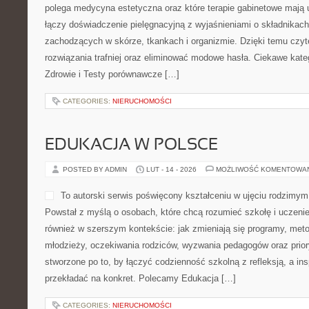
polega medycyna estetyczna oraz które terapie gabinetowe mają 
łączy doświadczenie pielęgnacyjną z wyjaśnieniami o składnika
zachodzących w skórze, tkankach i organizmie. Dzięki temu czyt
rozwiązania trafniej oraz eliminować modowe hasła. Ciekawe kate
Zdrowie i Testy porównawcze […]
CATEGORIES:
NIERUCHOMOŚCI
EDUKACJA W POLSCE
POSTED BY ADMIN
LUT - 14 - 2026
MOŻLIWOŚĆ KOMENTOWA
To autorski serwis poświęcony kształceniu w ujęciu rodzimy
Powstał z myślą o osobach, które chcą rozumieć szkołę i uczenie si
również w szerszym kontekście: jak zmieniają się programy, metod
młodzieży, oczekiwania rodziców, wyzwania pedagogów oraz prioryt
stworzone po to, by łączyć codzienność szkolną z refleksją, a ins
przekładać na konkret. Polecamy Edukacja […]
CATEGORIES:
NIERUCHOMOŚCI