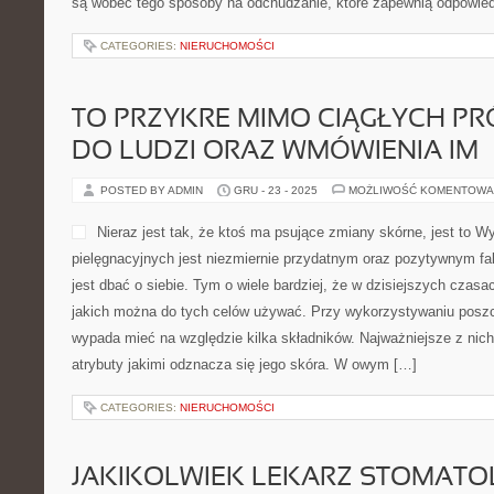
są wobec tego sposoby na odchudzanie, które zapewnią odpowied
CATEGORIES:
NIERUCHOMOŚCI
TO PRZYKRE MIMO CIĄGŁYCH PR
DO LUDZI ORAZ WMÓWIENIA IM
POSTED BY ADMIN
GRU - 23 - 2025
MOŻLIWOŚĆ KOMENTOWA
Nieraz jest tak, że ktoś ma psujące zmiany skórne, jest to 
pielęgnacyjnych jest niezmiernie przydatnym oraz pozytywnym f
jest dbać o siebie. Tym o wiele bardziej, że w dzisiejszych czasa
jakich można do tych celów używać. Przy wykorzystywaniu posz
wypada mieć na względzie kilka składników. Najważniejsze z nich
atrybuty jakimi odznacza się jego skóra. W owym […]
CATEGORIES:
NIERUCHOMOŚCI
JAKIKOLWIEK LEKARZ STOMATOL