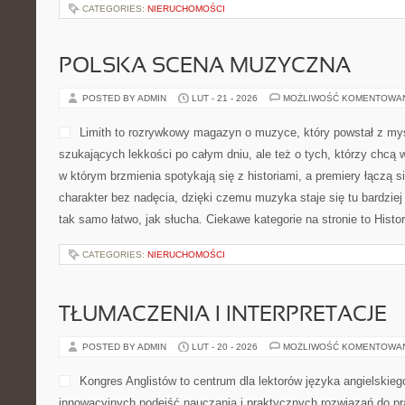
CATEGORIES:
NIERUCHOMOŚCI
POLSKA SCENA MUZYCZNA
POSTED BY ADMIN
LUT - 21 - 2026
MOŻLIWOŚĆ KOMENTOWA
Limith to rozrywkowy magazyn o muzyce, który powstał z myś
szukających lekkości po całym dniu, ale też o tych, którzy chcą w
w którym brzmienia spotykają się z historiami, a premiery łączą 
charakter bez nadęcia, dzięki czemu muzyka staje się tu bardziej 
tak samo łatwo, jak słucha. Ciekawe kategorie na stronie to Histo
CATEGORIES:
NIERUCHOMOŚCI
TŁUMACZENIA I INTERPRETACJE
POSTED BY ADMIN
LUT - 20 - 2026
MOŻLIWOŚĆ KOMENTOWA
Kongres Anglistów to centrum dla lektorów języka angielskieg
innowacyjnych podejść nauczania i praktycznych rozwiązań do pr