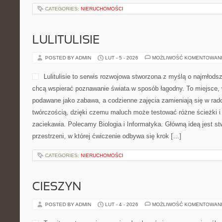
CATEGORIES:
NIERUCHOMOŚCI
LULITULISIE
POSTED BY ADMIN
LUT - 5 - 2026
MOŻLIWOŚĆ KOMENTOWAN
Lulitulisie to serwis rozwojowa stworzona z myślą o najmłods
chcą wspierać poznawanie świata w sposób łagodny. To miejsce, 
podawane jako zabawa, a codzienne zajęcia zamieniają się w rad
twórczością, dzięki czemu maluch może testować różne ścieżki i w
zaciekawia. Polecamy Biologia i Informatyka. Główną ideą jest st
przestrzeni, w której ćwiczenie odbywa się krok […]
CATEGORIES:
NIERUCHOMOŚCI
CIESZYN
POSTED BY ADMIN
LUT - 4 - 2026
MOŻLIWOŚĆ KOMENTOWAN