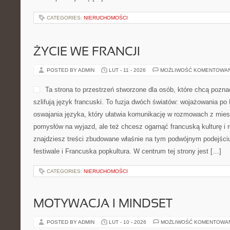
CATEGORIES:
NIERUCHOMOŚCI
ŻYCIE WE FRANCJI
POSTED BY ADMIN
LUT - 11 - 2026
MOŻLIWOŚĆ KOMENTOWA
Ta strona to przestrzeń stworzone dla osób, które chcą pozna
szlifują język francuski. To fuzja dwóch światów: wojażowania po
oswajania języka, który ułatwia komunikację w rozmowach z mie
pomysłów na wyjazd, ale też chcesz ogarnąć francuską kulturę i r
znajdziesz treści zbudowane właśnie na tym podwójnym podejściu
festiwale i Francuska popkultura. W centrum tej strony jest […]
CATEGORIES:
NIERUCHOMOŚCI
MOTYWACJA I MINDSET
POSTED BY ADMIN
LUT - 10 - 2026
MOŻLIWOŚĆ KOMENTOWA