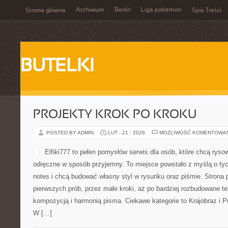
Archiwum
Berlin
Liga pokemon
Strona główna
Spis Treści
BUTELKI
PROJEKTY KROK PO KROKU
POSTED BY ADMIN
LUT - 21 - 2026
MOŻLIWOŚĆ KOMENTOWA
Elfiki777 to pełen pomysłów serwis dla osób, które chcą ryso
odręczne w sposób przyjemny. To miejsce powstało z myślą o tych,
notes i chcą budować własny styl w rysunku oraz piśmie. Strona 
pierwszych prób, przez małe kroki, aż po bardziej rozbudowane t
kompozycją i harmonią pisma. Ciekawe kategorie to Krajobraz i Prz
W […]