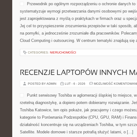
Przewodnik po ogólnym rozporządzeniu o ochronie danych to 
systematyzuje wymogi przetwarzania danymi osobowymi po wejś
jest zaprojektowana z myślą o praktykach w firmach oraz u specj
Jej cel to przyspieszenie zrozumienia przepisów w taki sposób, a
na pomyłki, a jednocześnie zrozumiałe dla pracowników. Poleca
Cloud Computing i outsourcing. W centrum tematyki znajdują się 
CATEGORIES:
NIERUCHOMOŚCI
RECENZJE LAPTOPÓW INNYCH M
POSTED BY ADMIN
LUT - 6 - 2026
MOŻLIWOŚĆ KOMENTOWAN
Punkt serwisowy Toshiba w aglomeracji śląskiej to miejsce, 
rzetelną diagnostykę, a dopiero potem dobieramy rozwiązanie. Jeśl
Toshiba Katowice, ten opis pokaże, jak pracujemy i czego możes
kategorie to Porównania Podzespołów (CPU, GPU, RAM) i Finans
działalność koncentruje się na urządzeniach Toshiba, w tym szcze
Satellite. Modele domowe i starsze potrafią służyć latami, o […]