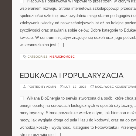
Placówka Podstawowa w Popowie to przestrzeń, w którym kszt
wspieraniem rozwoju. Strona internetowa szkolapopow.pl przedst
społeczności szkolnej oraz uwydatnia misję starań pedagogów i uc
zdobywaniu wiedzy od najwcześniejszych lat aż po kolejne pozi
życzliwości oraz stawiania sobie celów. Dobre kategorie to Eduka
świecie. W centrum inicjatyw znajduje się uczeń oraz jego potrze
wczesnoszkolna jest […]
CATEGORIES:
NIERUCHOMOŚCI
EDUKACJA I POPULARYZACJA
POSTED BY ADMIN
LUT - 12 - 2026
MOŻLIWOŚĆ KOMENTOWA
Wikana BioEnergia to serwis stworzona dla osób, które chcą 
energii opartej na surowcach biologicznych w sposób użyteczny, 
merytoryczny. Strona porządkuje wiedzę o tym, jak biomasa może 
mocy, jak wygląda droga od pola i lasu do kotłowni, oraz na co z
wchodzą koszty i wydajność. Kategorie to Fotowoltaika i Przemys
stronie przewija się […]