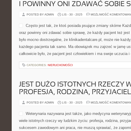
I POWINNY ONI ZDAWAĆ SOBIE 
POSTED BY ADMIN
LIS - 30 - 2025
MOŻLIWOŚĆ KOMENTOWAN
Często jest tak, że ktoś posiada psujące zmiany skórne Każdy
oraz powinny oni zdawać sobie sprawę, że każdy pacjent też jes
było mocno dostrzegalne, że klinikadentalcare.pl, może nie każdy, 
każdego pacjenta tak samo. Ma obowiązek mu zajrzeć w jamę ustn
całkowicie było, że pacjent jest człowiekiem i ma swoje uczucia i
CATEGORIES:
NIERUCHOMOŚCI
JEST DUŻO ISTOTNYCH RZECZY W
PROFESJA, RODZINA, PRZYJACIE
POSTED BY ADMIN
LIS - 30 - 2025
MOŻLIWOŚĆ KOMENTOWAN
Weterynaria nazywana jest także, jako medycyna weterynaryjna
wiele istotnych rzeczy wy ludzkim życiu: profesja, rodzina, przyja
sukcesem zawodowym ani praca, nie muszą sprawiać, że zapomi