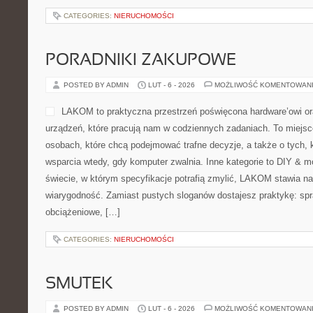
CATEGORIES:
NIERUCHOMOŚCI
PORADNIKI ZAKUPOWE
POSTED BY ADMIN
LUT - 6 - 2026
MOŻLIWOŚĆ KOMENTOWAN
LAKOM to praktyczna przestrzeń poświęcona hardware’owi or
urządzeń, które pracują nam w codziennych zadaniach. To miejs
osobach, które chcą podejmować trafne decyzje, a także o tych, k
wsparcia wtedy, gdy komputer zwalnia. Inne kategorie to DIY & m
świecie, w którym specyfikacje potrafią zmylić, LAKOM stawia na
wiarygodność. Zamiast pustych sloganów dostajesz praktykę: sp
obciążeniowe, […]
CATEGORIES:
NIERUCHOMOŚCI
SMUTEK
POSTED BY ADMIN
LUT - 6 - 2026
MOŻLIWOŚĆ KOMENTOWAN