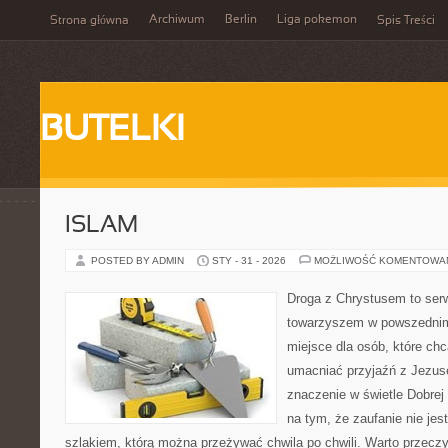
Archiwum
Berlin
Liga pokemon
Strona główna
Spis Treści
BUTELKI
ISLAM
POSTED BY ADMIN
STY - 31 - 2026
MOŻLIWOŚĆ KOMENTOWA
Droga z Chrystusem to serwi
towarzyszem w powszednim 
miejsce dla osób, które chc
umacniać przyjaźń z Jezu
znaczenie w świetle Dobrej 
na tym, że zaufanie nie jes
szlakiem, którą można przeżywać chwila po chwili. Warto przeczy