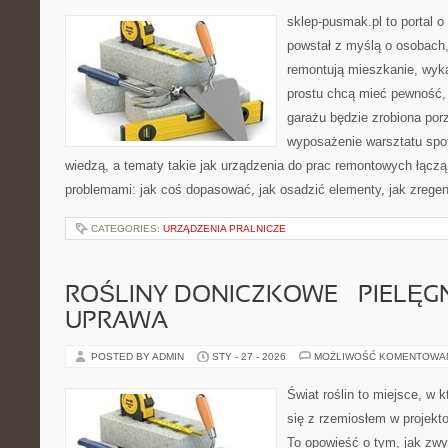
sklep-pusmak.pl to portal o
powstał z myślą o osobach
remontują mieszkanie, wyk
prostu chcą mieć pewność,
garażu będzie zrobiona por
wyposażenie warsztatu spot
wiedzą, a tematy takie jak urządzenia do prac remontowych łączą
problemami: jak coś dopasować, jak osadzić elementy, jak zregen
CATEGORIES:
URZĄDZENIA PRALNICZE
ROŚLINY DONICZKOWE – PIELĘGN
UPRAWA
POSTED BY ADMIN
STY - 27 - 2026
MOŻLIWOŚĆ KOMENTOWA
Świat roślin to miejsce, w k
się z rzemiosłem w projekto
To opowieść o tym, jak zwy