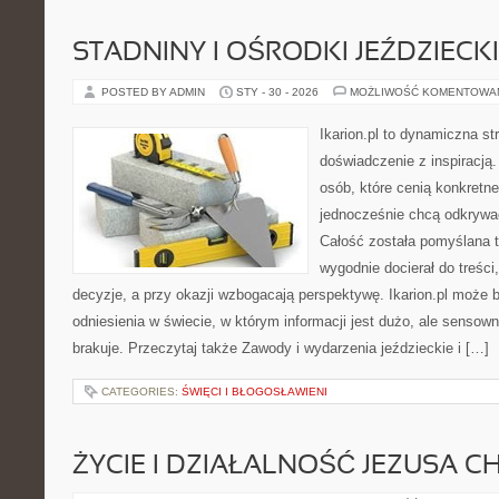
STADNINY I OŚRODKI JEŹDZIECK
POSTED BY ADMIN
STY - 30 - 2026
MOŻLIWOŚĆ KOMENTOWA
Ikarion.pl to dynamiczna st
doświadczenie z inspiracją.
osób, które cenią konkretne
jednocześnie chcą odkrywać
Całość została pomyślana 
wygodnie docierał do treśc
decyzje, a przy okazji wzbogacają perspektywę. Ikarion.pl może 
odniesienia w świecie, w którym informacji jest dużo, ale senso
brakuje. Przeczytaj także Zawody i wydarzenia jeździeckie i […]
CATEGORIES:
ŚWIĘCI I BŁOGOSŁAWIENI
ŻYCIE I DZIAŁALNOŚĆ JEZUSA 