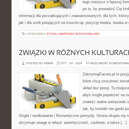
tego marzysz o lepszej form
po to, by prowadzić Cię kro
informacji dla początkujących i zaawansowanych, dla tych, którzy
jak i dla osób polujących na muscle-up, pozycję lewara, lewara w
CATEGORIES:
ETYKA I WARTOŚCI W PSYCHOLOGII
ZWIĄZKI W RÓŻNYCH KULTURAC
POSTED BY ADMIN
STY - 24 - 2026
MOŻLIWOŚĆ KOMENTOWA
ZatrzymajFaceta.pl to przyj
które chcą zrozumieć tema
układ bez presji. To miejsc
abyś mogła popatrzeć na sw
znaleźć realne wskazówki 
tak, by kontakt nie gasła p
Single i randkowanie i Romantyczne pomysły. Strona skupia się 
utrzymuje uwagę w relacji: autentyczność, zaufanie, a także […]