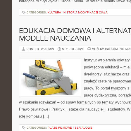
kategorie to Styl Życia i Uroda i Moda. W świecie beauty łatwo si
CATEGORIES:
KULTURA I HISTORIA MODYFIKACJI CIAŁA
EDUKACJA DOMOWA I ALTERNA
MODELE NAUCZANIA
POSTED BY ADMIN
STY - 28 - 2026
MOŻLIWOŚĆ KOMENTOWA
Instytut wspierania oświat
poświęcona edukacji – mie
dyrektorzy, słuchacze oraz
znaleźć rzetelne opracowan
pracy. To portal tworzony 
pracę dydaktyczną, porzą
w szukaniu rozwiązań – od spraw formalnych po tematy wychowa
Prawo oświatowe i Praktyki i staże dla nauczycieli i studentów. W
rolę kompasu […]
CATEGORIES:
PLAŻE FILMOWE I SERIALOWE