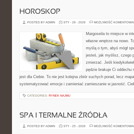
HOROSKOP
POSTED BY ADMIN
STY - 26 - 2026
MOŻLIWOŚĆ KOMENTOWA
Margoseila to miejsce w in
własne wnętrze na nowo. To
myślą o tym, abyś mógł sp
jesteś, jak myślisz, czego 
zmierzać. Jeśli kiedykolwie
pędzie brakuje Ci oddechu 
jest dla Ciebie. To nie jest kolejna zbiór suchych porad, lecz ma
systematyzować emocje i zamieniać zamieszanie w jasność. Ci
CATEGORIES:
RYNEK NAJMU
SPA I TERMALNE ŹRÓDŁA
POSTED BY ADMIN
STY - 25 - 2026
MOŻLIWOŚĆ KOMENTOWA