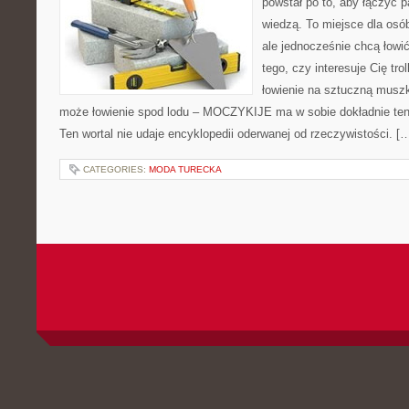
powstał po to, aby łączyć 
wiedzą. To miejsce dla osó
ale jednocześnie chcą łowi
tego, czy interesuje Cię trol
łowienie na sztuczną musz
może łowienie spod lodu – MOCZYKIJE ma w sobie dokładnie ten 
Ten wortal nie udaje encyklopedii oderwanej od rzeczywistości. [
CATEGORIES:
MODA TURECKA