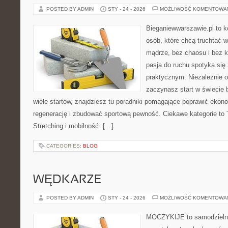
POSTED BY ADMIN
STY - 24 - 2026
MOŻLIWOŚĆ KOMENTOWA
Bieganiewwarszawie.pl to 
osób, które chcą truchtać w
mądrze, bez chaosu i bez ko
pasja do ruchu spotyka si
praktycznym. Niezależnie o
zaczynasz start w świecie
wiele startów, znajdziesz tu poradniki pomagające poprawić ekon
regenerację i zbudować sportową pewność. Ciekawe kategorie to T
Stretching i mobilność. […]
CATEGORIES:
BLOG
WĘDKARZE
POSTED BY ADMIN
STY - 24 - 2026
MOŻLIWOŚĆ KOMENTOWA
MOCZYKIJE to samodzielny 