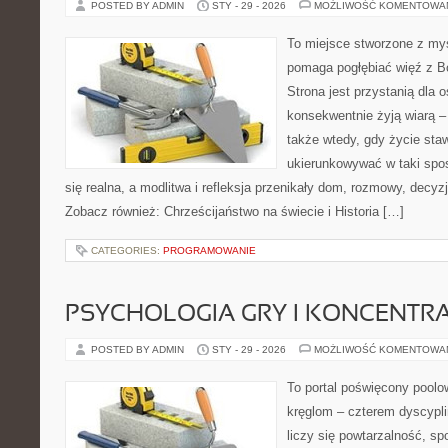
POSTED BY ADMIN
STY - 29 - 2026
MOŻLIWOŚĆ KOMENTOWA
To miejsce stworzone z myś
pomaga pogłębiać więź z B
Strona jest przystanią dla o
konsekwentnie żyją wiarą – 
także wtedy, gdy życie staw
ukierunkowywać w taki spo
się realna, a modlitwa i refleksja przenikały dom, rozmowy, decyzj
Zobacz również: Chrześcijaństwo na świecie i Historia […]
CATEGORIES:
PROGRAMOWANIE
PSYCHOLOGIA GRY I KONCENTR
POSTED BY ADMIN
STY - 29 - 2026
MOŻLIWOŚĆ KOMENTOWA
To portal poświęcony poolow
kręglom – czterem dyscypli
liczy się powtarzalność, spo