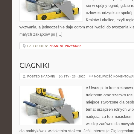
się w spójny ogród, gdzie ro
człowiek odzyskuje spokój. 
Kraków i okolice, czyli reg
wyzwania, a jednocześnie daje ogrom możliwości do tworzenia k
małych zakątków po […]
CATEGORIES:
PIKANTNE PRZYSMAKI
CIĄGNIKI
POSTED BY ADMIN
STY - 26 - 2026
MOŻLIWOŚĆ KOMENTOWA
e-Ursus.pl to kompleksowa
traktorom oraz szeroko rozu
miejsce stworzone dla osó
temat urządzeń rolnych w 
nadęcia, za to z naciskiem
wiedzę zarówno dla nowych
dla praktyków z wieloletnim stażem. Jeśli interesuje Cię legendar