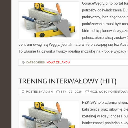
GorąceWęgry.pl to portal tu
potrzeby doświadczania Eu
praktyczny, bez zbędnego n
podróżowanie musi być męc
które lubią planować wyjazd
jednocześnie chcą zostawi
centrum uwagi są Węgry, jednak naturalnie przewijają się też Aus
To właśnie ta czwórka tworzy idealną mozaikę na krótkie wypady i
CATEGORIES:
NOWA ZELANDIA
TRENING INTERWAŁOWY (HIIT)
POSTED BY ADMIN
STY - 25 - 2026
MOŻLIWOŚĆ KOMENTOWA
PZKiSW to platforma stworz
kalistenics oraz siłownię p
rzetelnej wiedzy, chcesz 
konieczności posiadania w