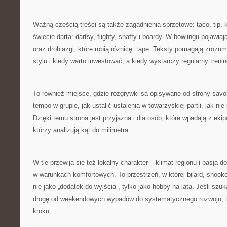
Ważną częścią treści są także zagadnienia sprzętowe: taco, tip, k
świecie darta: dartsy, flighty, shafty i boardy. W bowlingu pojawiaj
oraz drobiazgi, które robią różnicę: tape. Teksty pomagają zrozu
stylu i kiedy warto inwestować, a kiedy wystarczy regularny trenin
To również miejsce, gdzie rozgrywki są opisywane od strony savo
tempo w grupie, jak ustalić ustalenia w towarzyskiej partii, jak 
Dzięki temu strona jest przyjazna i dla osób, które wpadają z ekipą
którzy analizują kąt do milimetra.
W tle przewija się też lokalny charakter – klimat regionu i pasja 
w warunkach komfortowych. To przestrzeń, w której bilard, snooker
nie jako „dodatek do wyjścia”, tylko jako hobby na lata. Jeśli szuka
drogę od weekendowych wypadów do systematycznego rozwoju, te
kroku.