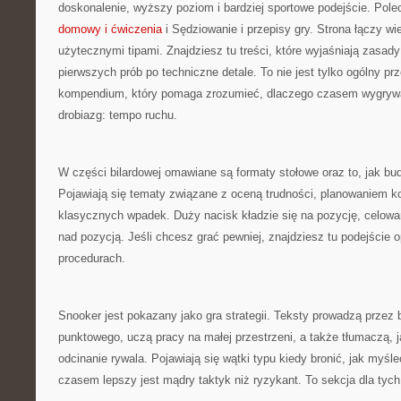
doskonalenie, wyższy poziom i bardziej sportowe podejście. Po
domowy i ćwiczenia
i Sędziowanie i przepisy gry. Strona łączy w
użytecznymi tipami. Znajdziesz tu treści, które wyjaśniają zasady
pierwszych prób po techniczne detale. To nie jest tylko ogólny p
kompendium, który pomaga zrozumieć, dlaczego czasem wygryw
drobiazg: tempo ruchu.
W części bilardowej omawiane są formaty stołowe oraz to, jak bu
Pojawiają się tematy związane z oceną trudności, planowaniem ko
klasycznych wpadek. Duży nacisk kładzie się na pozycję, celowa
nad pozycją. Jeśli chcesz grać pewniej, znajdziesz tu podejście
procedurach.
Snooker jest pokazany jako gra strategii. Teksty prowadzą przez
punktowego, uczą pracy na małej przestrzeni, a także tłumaczą, j
odcinanie rywala. Pojawiają się wątki typu kiedy bronić, jak myśl
czasem lepszy jest mądry taktyk niż ryzykant. To sekcja dla tych,