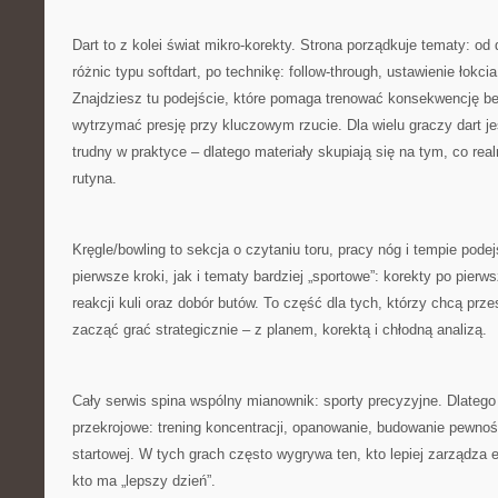
Dart to z kolei świat mikro-korekty. Strona porządkuje tematy: o
różnic typu softdart, po technikę: follow-through, ustawienie łokc
Znajdziesz tu podejście, które pomaga trenować konsekwencję be
wytrzymać presję przy kluczowym rzucie. Dla wielu graczy dart je
trudny w praktyce – dlatego materiały skupiają się na tym, co real
rutyna.
Kręgle/bowling to sekcja o czytaniu toru, pracy nóg i tempie pod
pierwsze kroki, jak i tematy bardziej „sportowe”: korekty po pier
reakcji kuli oraz dobór butów. To część dla tych, którzy chcą prze
zacząć grać strategicznie – z planem, korektą i chłodną analizą.
Cały serwis spina wspólny mianownik: sporty precyzyjne. Dlatego 
przekrojowe: trening koncentracji, opanowanie, budowanie pewnośc
startowej. W tych grach często wygrywa ten, kto lepiej zarządza e
kto ma „lepszy dzień”.