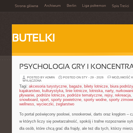
Archiwum
Berlin
Liga pokemon
Strona główna
Spis Treści
BUTELKI
PSYCHOLOGIA GRY I KONCENTR
POSTED BY ADMIN
POSTED ON STY - 29 - 2026
MOŻLIWOŚĆ 
WYŁĄCZONA
Tagi:
akcesoria turystyczne
,
bagaże
,
bilety lotnicze
,
biura podróży
kajakarstwo
,
kulturystyka
,
linie lotnicze
,
lotniska
,
narty
,
nurkowan
pływanie
,
podróże lotnicze
,
podróże tematyczne
,
rejsy
,
rekreacja
,
snowboard
,
sport
,
sporty powietrzne
,
sporty wodne
,
sporty zimow
wellness
,
wycieczki
,
żeglarstwo
To portal poświęcony poolowi, snookerowi, darts oraz kręglom – c
w których liczy się powtarzalność, spokój i trafne rozpoznanie sy
dla osób, które chcą grać dla frajdy, ale też dla tych, którzy mie