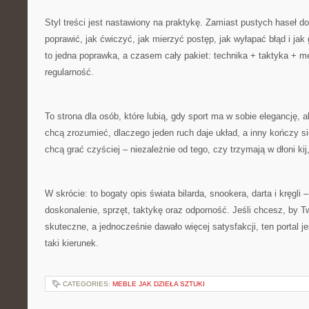
Styl treści jest nastawiony na praktykę. Zamiast pustych haseł do
poprawić, jak ćwiczyć, jak mierzyć postęp, jak wyłapać błąd i ja
to jedna poprawka, a czasem cały pakiet: technika + taktyka + me
regularność.
To strona dla osób, które lubią, gdy sport ma w sobie elegancję, al
chcą zrozumieć, dlaczego jeden ruch daje układ, a inny kończy się
chcą grać czyściej – niezależnie od tego, czy trzymają w dłoni kij,
W skrócie: to bogaty opis świata bilarda, snookera, darta i kręgli 
doskonalenie, sprzęt, taktykę oraz odporność. Jeśli chcesz, by Tw
skuteczne, a jednocześnie dawało więcej satysfakcji, ten portal 
taki kierunek.
CATEGORIES:
MEBLE JAK DZIEŁA SZTUKI