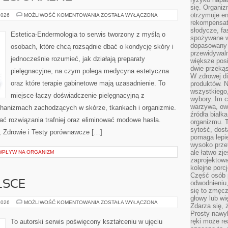
się. Organiz
otrzymuje en
KOSMETYKI
2026
MOŻLIWOŚĆ KOMENTOWANIA
ZOSTAŁA WYŁĄCZONA
PROFESJONALNE
rekompensaty
słodycze, fa
Estetica-Endermologia to serwis tworzony z myślą o
spożywane w
dopasowany d
osobach, które chcą rozsądnie dbać o kondycję skóry i
przewidywaln
jednocześnie rozumieć, jak działają preparaty
większe posił
dwie przekąs
pielęgnacyjne, na czym polega medycyna estetyczna
W zdrowej di
oraz które terapie gabinetowe mają uzasadnienie. To
produktów. N
wszystkiego
miejsce łączy doświadczenie pielęgnacyjną z
wybory. Im c
warzywa, owo
chanizmach zachodzących w skórze, tkankach i organizmie.
źródła białka
ać rozwiązania trafniej oraz eliminować modowe hasła.
organizmu. T
sytość, dost
, Zdrowie i Testy porównawcze […]
pomaga lepie
wysoko prze
ale łatwo zj
 WPŁYW NA ORGANIZM
zaprojektowa
kolejne porc
Część osób p
LSCE
odwodnieniu,
się to zmęc
głowy lub wi
EDUKACJA
2026
MOŻLIWOŚĆ KOMENTOWANIA
ZOSTAŁA WYŁĄCZONA
Zdarza się, 
W
Prosty nawy
POLSCE
ręki może re
To autorski serwis poświęcony kształceniu w ujęciu