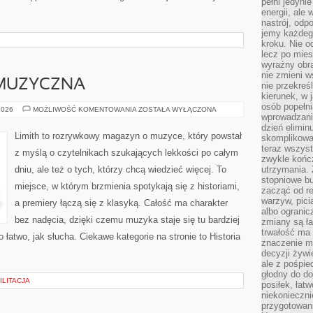
pełni jedyni
energii, ale
nastrój, odp
jemy każdeg
kroku. Nie o
lecz po mies
wyraźny obra
nie zmieni w
MUZYCZNA
nie przekreś
kierunek, w 
osób popełn
POLSKA
2026
MOŻLIWOŚĆ KOMENTOWANIA
ZOSTAŁA WYŁĄCZONA
wprowadzaniu
SCENA
MUZYCZNA
dzień elimin
Limith to rozrywkowy magazyn o muzyce, który powstał
skomplikowan
teraz wszyst
z myślą o czytelnikach szukających lekkości po całym
zwykle kończ
dniu, ale też o tych, którzy chcą wiedzieć więcej. To
utrzymania.
stopniowe b
miejsce, w którym brzmienia spotykają się z historiami,
zacząć od re
warzyw, pic
a premiery łączą się z klasyką. Całość ma charakter
albo ogranic
bez nadęcia, dzięki czemu muzyka staje się tu bardziej
zmiany są ła
trwałość ma
 łatwo, jak słucha. Ciekawe kategorie na stronie to Historia
znaczenie m
decyzji żywi
ale z pośpie
głodny do d
ILITACJA
posiłek, łat
niekonieczni
przygotowan