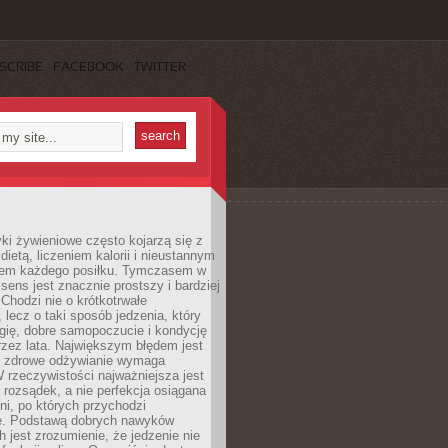
SCRIBE
FACEBOOK
TWITTER
i żywieniowe często kojarzą się z
dietą, liczeniem kalorii i nieustannym
iem każdego posiłku. Tymczasem w
 sens jest znacznie prostszy i bardziej
 Chodzi nie o krótkotrwałe
 lecz o taki sposób jedzenia, który
gię, dobre samopoczucie i kondycję
zez lata. Największym błędem jest
e zdrowe odżywianie wymaga
W rzeczywistości najważniejsza jest
i rozsądek, a nie perfekcja osiągana
dni, po których przychodzi
e. Podstawą dobrych nawyków
 jest zrozumienie, że jedzenie nie