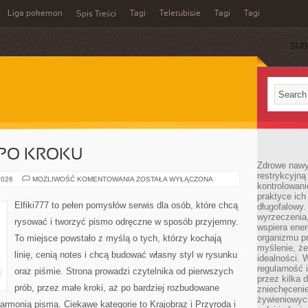
Liga pokemon
Tagi
Teletubisie
Tagi
Tagi
Spis Treści
SUB
 PO KROKU
Zdrowe nawyk
restrykcyjną 
PROJEKTY
2026
MOŻLIWOŚĆ KOMENTOWANIA
ZOSTAŁA WYŁĄCZONA
kontrolowan
KROK
PO
praktyce ich
KROKU
Elfiki777 to pełen pomysłów serwis dla osób, które chcą
długofalowy.
wyrzeczenia,
rysować i tworzyć pismo odręczne w sposób przyjemny.
wspiera ener
organizmu pr
To miejsce powstało z myślą o tych, którzy kochają
myślenie, ż
linię, cenią notes i chcą budować własny styl w rysunku
idealności. 
regularność 
oraz piśmie. Strona prowadzi czytelnika od pierwszych
przez kilka 
prób, przez małe kroki, aż po bardziej rozbudowane
zniechęceni
żywieniowych
rmonią pisma. Ciekawe kategorie to Krajobraz i Przyroda i