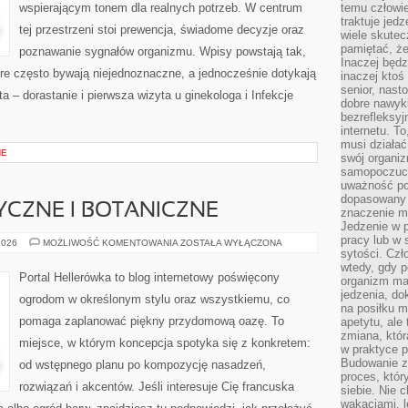
wspierającym tonem dla realnych potrzeb. W centrum
temu człowie
traktuje jed
tej przestrzeni stoi prewencja, świadome decyzje oraz
wiele skutec
pamiętać, że
poznawanie sygnałów organizmu. Wpisy powstają tak,
Inaczej będz
tóre często bywają niejednoznaczne, a jednocześnie dotykają
inaczej ktoś
senior, nast
a – dorastanie i pierwsza wizyta u ginekologa i Infekcje
dobre nawyki
bezrefleksy
internetu. T
musi działać
NE
swój organiz
samopoczuci
uważność po
dopasowany 
CZNE I BOTANICZNE
znaczenie m
Jedzenie w 
pracy lub w 
OGRODY
2026
MOŻLIWOŚĆ KOMENTOWANIA
ZOSTAŁA WYŁĄCZONA
HISTORYCZNE
sytości. Czł
I
wtedy, gdy p
BOTANICZNE
Portal Hellerówka to blog internetowy poświęcony
organizm ma
jedzenia, do
ogrodom w określonym stylu oraz wszystkiemu, co
na posiłku m
pomaga zaplanować piękny przydomową oazę. To
apetytu, ale
zmiana, któr
miejsce, w którym koncepcja spotyka się z konkretem:
w praktyce p
Budowanie z
od wstępnego planu po kompozycję nasadzeń,
proces, któr
rozwiązań i akcentów. Jeśli interesuje Cię francuska
siebie. Nie 
wakacjami, 