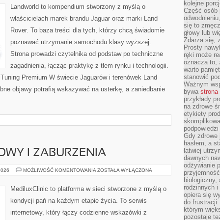
kolejne porc
Landworld to kompendium stworzony z myślą o
Część osób p
odwodnieniu,
właścicielach marek brandu Jaguar oraz marki Land
się to zmęc
Rover. To baza treści dla tych, którzy chcą świadomie
głowy lub wi
Zdarza się, 
poznawać utrzymanie samochodu klasy wyższej.
Prosty nawy
Strona prowadzi czytelnika od podstaw po techniczne
ręki może re
oznacza to, 
zagadnienia, łącząc praktykę z tłem rynku i technologii.
warto pamięt
stanowić po
 Tuning Premium W świecie Jaguarów i terenówek Land
Ważnym wspa
obne objawy potrafią wskazywać na usterkę, a zaniedbanie
bywa
strona
przykłady pr
na zdrowe śn
etykiety pro
skomplikowan
podpowiedzi
Gdy zdrowe 
hasłem, a st
łatwiej utrz
OWY I ZABURZENIA
dawnych naw
odżywianie 
CYKL
2026
MOŻLIWOŚĆ KOMENTOWANIA
ZOSTAŁA WYŁĄCZONA
przyjemność.
MIESIĄCZKOWY
biologiczny, 
I
ZABURZENIA
rodzinnych i
MediluxClinic to platforma w sieci stworzone z myślą o
opiera się w
kondycji pań na każdym etapie życia. To serwis
do frustracj
którym więk
internetowy, który łączy codzienne wskazówki z
pozostaje te