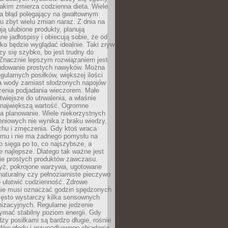
jakim zmierza codzienna dieta. Wiele
ia błąd polegający na gwałtownym
 zbyt wielu zmian naraz. Z dnia na
ują ulubione produkty, planują
e jadłospisy i obiecują sobie, że od
ko będzie wyglądać idealnie. Taki zryw
y się szybko, bo jest trudny do
 Znacznie lepszym rozwiązaniem jest
udowanie prostych nawyków. Można
gularnych posiłków, większej ilości
ia wody zamiast słodzonych napojów
zenia podjadania wieczorem. Małe
twiejsze do utrwalenia, a właśnie
 największą wartość. Ogromne
a planowanie. Wiele niekorzystnych
eniowych nie wynika z braku wiedzy,
chu i zmęczenia. Gdy ktoś wraca
omu i nie ma żadnego pomysłu na
wo sięga po to, co najszybsze, a
e najlepsze. Dlatego tak ważne jest
ie prostych produktów zawczasu.
yż, pokrojone warzywa, ugotowane
t naturalny czy pełnoziarniste pieczywo
 ułatwić codzienność. Zdrowe
nie musi oznaczać godzin spędzonych
zęsto wystarczy kilka sensownych
nizacyjnych. Regularne jedzenie
ymać stabilny poziom energii. Gdy
zy posiłkami są bardzo długie, rośnie
dów głodu i przypadkowego objadania