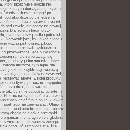
m, który przez wiele godzin nie
ergii, zaczyna domagać się szybkiej
. Wtedy najłatwiej sięgnąć po
st food albo duże porcje jedzenia
 pośpiechu. Lepiej sprawdza się rytm
o stylu życia, ale oparty na pewnej
ości. Dla jednych będą to trzy
ki, dla innych trzy posiłki i jedna lub
ki. Najważniejsze, by unikać chaosu.
ecie ważna jest również jakość
ie chodzi o całkowite wykluczenie
, co przetworzone, lecz o świadome
zęściej na talerzu pojawiają się
ce, produkty pełnoziarniste, dobre
 i zdrowe tłuszcze, tym lepiej dla
akie jedzenie zwykle daje większą
arcza więcej składników odżywczych i
j regulować apetyt. Z kolei produkty
tworzone bywają smaczne i wygodne,
eść ich za dużo, ponieważ są
ne tak, by silnie pobudzać ochotę na
je. Nie można zapominać o piciu wody.
rzez cały dzień funkcjonuje w lekkim
 nawet tego nie zauważając. Objawia
zeniem, spadkiem koncentracji, bólem
ększą chęcią na słodkie przekąski.
że organizm myli pragnienie z głodem.
k trzymania butelki wody w zasięgu
alnie poprawić samopoczucie. Nie