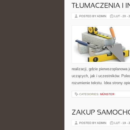
TŁUMACZENIA I 
POSTED BY ADMIN
LUT - 20 - 
realizacji, gdzie pierwszoplanowa
uczących, jak i uczestników. Polec
rozumienie tekstu. Idea strony opi
CATEGORIES:
MÜNSTER
ZAKUP SAMOCH
POSTED BY ADMIN
LUT - 19 - 