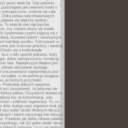
żyć przez wiele lat. Gdy jedzenie
postrzegane jako element troski o
 i samopoczucie, zmienia się cała
. Znika presja natychmiastowych
a pojawia się większy spokój i
. To właśnie one najczęściej
ym, czy zmiana okaże się trwała.
i żywieniowe często kojarzą się z
dietą, liczeniem kalorii i nieustannym
iem każdego posiłku. Tymczasem w
 sens jest znacznie prostszy i bardziej
 Chodzi nie o krótkotrwałe
 lecz o taki sposób jedzenia, który
gię, dobre samopoczucie i kondycję
zez lata. Największym błędem jest
e zdrowe odżywianie wymaga
W rzeczywistości najważniejsza jest
i rozsądek, a nie perfekcja osiągana
dni, po których przychodzi
e. Podstawą dobrych nawyków
 jest zrozumienie, że jedzenie nie
e funkcji paliwa. Oczywiście dostarcza
 wpływa też na koncentrację, sen,
orność i zdolność regeneracji. To, co
o dnia, buduje nasz organizm krok po
d razu widać skutki drobnych decyzji,
iącach i latach zaczynają one tworzyć
z. Podobnie jak jedna zdrowa sałatka
szystkiego, tak też jeden słodki deser
la dobrych wyborów. Liczy się ogólny