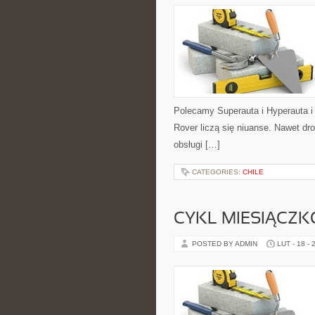
Polecamy Superauta i Hyperauta i
Rover liczą się niuanse. Nawet dr
obsługi […]
CATEGORIES:
CHILE
CYKL MIESIĄCZK
POSTED BY ADMIN
LUT - 18 - 