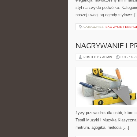
elegancja, nowoczesny minimalizm 
styl na zwykłe podwórko. Kategori
naszej uwagi są ogrody stylowe: [
CATEGORIES:
EKO ŻYCIE I ENERG
NAGRYWANIE I 
POSTED BY ADMIN
LUT - 16 - 
żywy przewodnik dla osób, które c
Teorii Muzyki i Muzyka Klasyczn
metrum, agogika, melodia […]