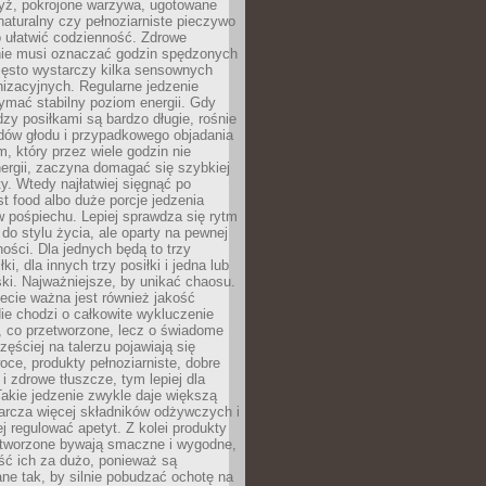
yż, pokrojone warzywa, ugotowane
t naturalny czy pełnoziarniste pieczywo
 ułatwić codzienność. Zdrowe
nie musi oznaczać godzin spędzonych
zęsto wystarczy kilka sensownych
nizacyjnych. Regularne jedzenie
ymać stabilny poziom energii. Gdy
zy posiłkami są bardzo długie, rośnie
dów głodu i przypadkowego objadania
m, który przez wiele godzin nie
ergii, zaczyna domagać się szybkiej
. Wtedy najłatwiej sięgnąć po
st food albo duże porcje jedzenia
 pośpiechu. Lepiej sprawdza się rytm
o stylu życia, ale oparty na pewnej
ości. Dla jednych będą to trzy
ki, dla innych trzy posiłki i jedna lub
ki. Najważniejsze, by unikać chaosu.
ecie ważna jest również jakość
ie chodzi o całkowite wykluczenie
, co przetworzone, lecz o świadome
zęściej na talerzu pojawiają się
ce, produkty pełnoziarniste, dobre
 i zdrowe tłuszcze, tym lepiej dla
akie jedzenie zwykle daje większą
arcza więcej składników odżywczych i
j regulować apetyt. Z kolei produkty
tworzone bywają smaczne i wygodne,
eść ich za dużo, ponieważ są
ne tak, by silnie pobudzać ochotę na