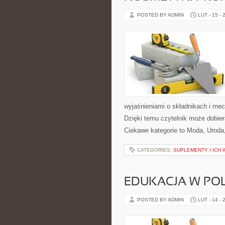
POSTED BY ADMIN
LUT - 15 - 
wyjaśnieniami o składnikach i me
Dzięki temu czytelnik może dobier
Ciekawe kategorie to Moda, Uroda
CATEGORIES:
SUPLEMENTY I ICH
EDUKACJA W PO
POSTED BY ADMIN
LUT - 14 - 