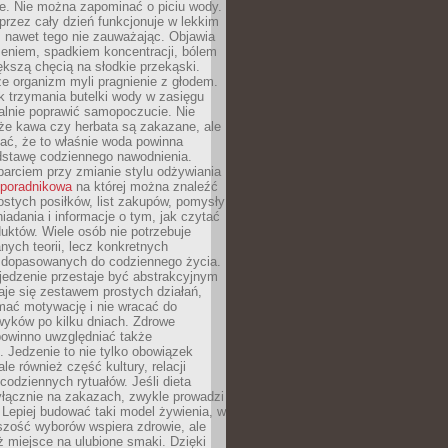
je. Nie można zapominać o piciu wody.
rzez cały dzień funkcjonuje w lekkim
 nawet tego nie zauważając. Objawia
zeniem, spadkiem koncentracji, bólem
ększą chęcią na słodkie przekąski.
że organizm myli pragnienie z głodem.
k trzymania butelki wody w zasięgu
alnie poprawić samopoczucie. Nie
że kawa czy herbata są zakazane, ale
ać, że to właśnie woda powinna
dstawę codziennego nawodnienia.
rciem przy zmianie stylu odżywiania
 poradnikowa
na której można znaleźć
ostych posiłków, list zakupów, pomysły
iadania i informacje o tym, jak czytać
duktów. Wiele osób nie potrzebuje
ych teorii, lecz konkretnych
 dopasowanych do codziennego życia.
jedzenie przestaje być abstrakcyjnym
aje się zestawem prostych działań,
ymać motywację i nie wracać do
yków po kilku dniach. Zdrowe
powinno uwzględniać także
 Jedzenie to nie tylko obowiązek
ale również część kultury, relacji
 codziennych rytuałów. Jeśli dieta
yłącznie na zakazach, zwykle prowadzi
i. Lepiej budować taki model żywienia, w
szość wyborów wspiera zdrowie, ale
ż miejsce na ulubione smaki. Dzięki