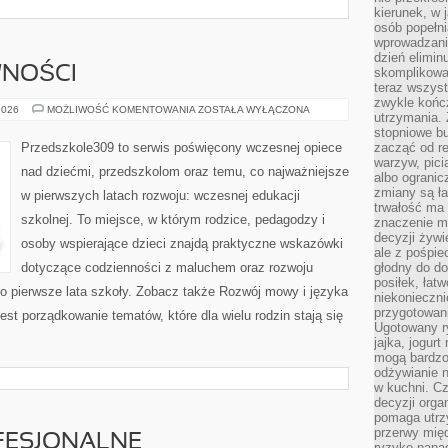
kierunek, w 
osób popełn
wprowadzaniu
dzień elimin
WNOŚCI
skomplikowan
teraz wszyst
zwykle kończ
ZABAWY
2026
MOŻLIWOŚĆ KOMENTOWANIA
ZOSTAŁA WYŁĄCZONA
utrzymania.
I
AKTYWNOŚCI
stopniowe b
Przedszkole309 to serwis poświęcony wczesnej opiece
zacząć od re
warzyw, pic
nad dziećmi, przedszkolom oraz temu, co najważniejsze
albo ogranic
zmiany są ła
w pierwszych latach rozwoju: wczesnej edukacji
trwałość ma
szkolnej. To miejsce, w którym rodzice, pedagodzy i
znaczenie m
decyzji żywi
osoby wspierające dzieci znajdą praktyczne wskazówki
ale z pośpie
dotyczące codzienności z maluchem oraz rozwoju
głodny do d
posiłek, łat
o pierwsze lata szkoły. Zobacz także Rozwój mowy i języka
niekonieczni
przygotowan
jest porządkowanie tematów, które dla wielu rodzin stają się
Ugotowany r
jajka, jogur
mogą bardzo
odżywianie 
w kuchni. C
decyzji orga
pomaga utrz
przerwy międ
FESJONALNE
ryzyko napa