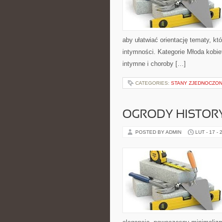
aby ułatwiać orientację tematy, k
intymności. Kategorie Młoda kobiet
intymne i choroby […]
CATEGORIES:
STANY ZJEDNOCZO
OGRODY HISTORY
POSTED BY ADMIN
LUT - 17 - 