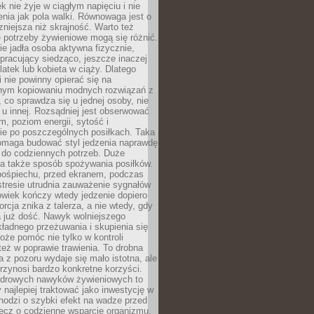
k nie żyje w ciągłym napięciu i nie
zenia jak pola walki. Równowaga jest o
zniejsza niż skrajność. Warto też
 potrzeby żywieniowe mogą się różnić.
ie jadła osoba aktywna fizycznie,
 pracujący siedząco, jeszcze inaczej
olatek lub kobieta w ciąży. Dlatego
 nie powinny opierać się na
jnym kopiowaniu modnych rozwiązań z
o, co sprawdza się u jednej osoby, nie
 u innej. Rozsądniej jest obserwować
m, poziom energii, sytość i
e po poszczególnych posiłkach. Taka
maga budować styl jedzenia naprawdę
do codziennych potrzeb. Duże
a także sposób spożywania posiłków.
pośpiechu, przed ekranem, podczas
stresie utrudnia zauważenie sygnałów
owiek kończy wtedy jedzenie dopiero
orcja znika z talerza, a nie wtedy, gdy
 już dość. Nawyk wolniejszego
kładnego przeżuwania i skupienia się
oże pomóc nie tylko w kontroli
 też w poprawie trawienia. To drobna
a z pozoru wydaje się mało istotna, ale
rzynosi bardzo konkretne korzyści.
drowych nawyków żywieniowych to
y najlepiej traktować jako inwestycję w
chodzi o szybki efekt na wadze przed
lecz o codzienne wsparcie organizmu,