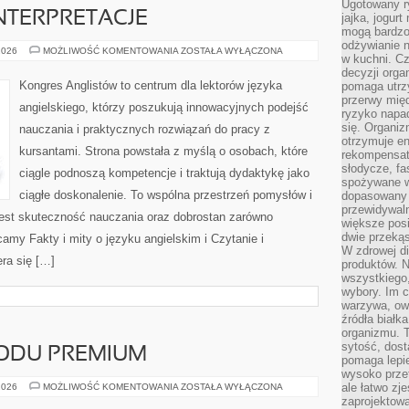
Ugotowany r
INTERPRETACJE
jajka, jogur
mogą bardzo
odżywianie 
TŁUMACZENIA
2026
MOŻLIWOŚĆ KOMENTOWANIA
ZOSTAŁA WYŁĄCZONA
w kuchni. C
I
INTERPRETACJE
decyzji orga
Kongres Anglistów to centrum dla lektorów języka
pomaga utrz
przerwy międ
angielskiego, którzy poszukują innowacyjnych podejść
ryzyko napa
się. Organiz
nauczania i praktycznych rozwiązań do pracy z
otrzymuje en
kursantami. Strona powstała z myślą o osobach, które
rekompensaty
słodycze, fa
ciągle podnoszą kompetencje i traktują dydaktykę jako
spożywane w
ciągłe doskonalenie. To wspólna przestrzeń pomysłów i
dopasowany d
przewidywaln
 jest skuteczność nauczania oraz dobrostan zarówno
większe posił
dwie przekąs
amy Fakty i mity o języku angielskim i Czytanie i
W zdrowej di
era się […]
produktów. N
wszystkiego
wybory. Im c
warzywa, owo
źródła białka
organizmu. T
sytość, dost
ODU PREMIUM
pomaga lepie
wysoko prze
ZAKUP
ale łatwo zj
2026
MOŻLIWOŚĆ KOMENTOWANIA
ZOSTAŁA WYŁĄCZONA
SAMOCHODU
zaprojektowa
PREMIUM