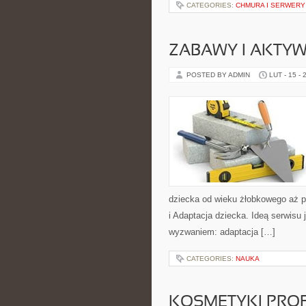
CATEGORIES:
CHMURA I SERWERY
ZABAWY I AKTY
POSTED BY ADMIN
LUT - 15 - 
dziecka od wieku żłobkowego aż p
i Adaptacja dziecka. Ideą serwisu 
wyzwaniem: adaptacja […]
CATEGORIES:
NAUKA
KOSMETYKI PRO