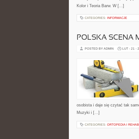
Kolor i Teoria Barw. W […]
CATEGORIES:
INFORMACJE
POLSKA SCENA 
POSTED BY ADMIN
LUT - 21 - 
osobista i daje się czytać tak samo
Muzyki i […]
CATEGORIES:
ORTOPEDIA I REHAB