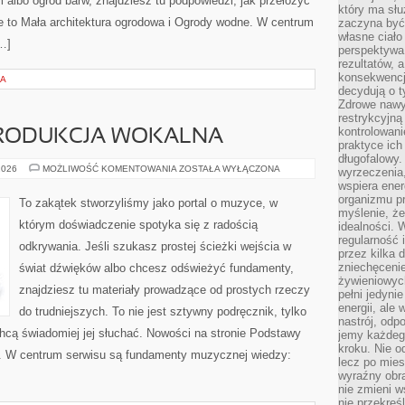
albo ogród barw, znajdziesz tu podpowiedzi, jak przełożyć
który ma słu
e to Mała architektura ogrodowa i Ogrody wodne. W centrum
zaczyna być 
własne ciało
…]
perspektywa
rezultatów, 
konsekwencja
IA
decydują o t
Zdrowe nawyk
restrykcyjną 
kontrolowan
PRODUKCJA WOKALNA
praktyce ich
długofalowy.
NAGRYWANIE
2026
MOŻLIWOŚĆ KOMENTOWANIA
ZOSTAŁA WYŁĄCZONA
wyrzeczenia,
I
wspiera ener
PRODUKCJA
WOKALNA
organizmu pr
To zakątek stworzyliśmy jako portal o muzyce, w
myślenie, ż
którym doświadczenie spotyka się z radością
idealności. 
regularność 
odkrywania. Jeśli szukasz prostej ścieżki wejścia w
przez kilka 
zniechęceni
świat dźwięków albo chcesz odświeżyć fundamenty,
żywieniowych
znajdziesz tu materiały prowadzące od prostych rzeczy
pełni jedyni
energii, ale
do trudniejszych. To nie jest sztywny podręcznik, tylko
nastrój, odp
hcą świadomiej jej słuchać. Nowości na stronie Podstawy
jemy każdeg
kroku. Nie o
a. W centrum serwisu są fundamenty muzycznej wiedzy:
lecz po mies
wyraźny obra
nie zmieni w
nie przekreś