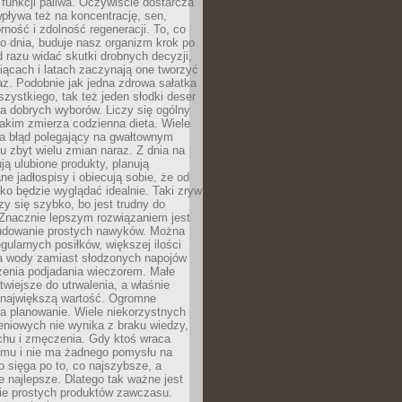
e funkcji paliwa. Oczywiście dostarcza
 wpływa też na koncentrację, sen,
orność i zdolność regeneracji. To, co
o dnia, buduje nasz organizm krok po
d razu widać skutki drobnych decyzji,
iącach i latach zaczynają one tworzyć
z. Podobnie jak jedna zdrowa sałatka
szystkiego, tak też jeden słodki deser
la dobrych wyborów. Liczy się ogólny
jakim zmierza codzienna dieta. Wiele
ia błąd polegający na gwałtownym
 zbyt wielu zmian naraz. Z dnia na
ują ulubione produkty, planują
e jadłospisy i obiecują sobie, że od
ko będzie wyglądać idealnie. Taki zryw
y się szybko, bo jest trudny do
 Znacznie lepszym rozwiązaniem jest
udowanie prostych nawyków. Można
gularnych posiłków, większej ilości
ia wody zamiast słodzonych napojów
zenia podjadania wieczorem. Małe
twiejsze do utrwalenia, a właśnie
 największą wartość. Ogromne
a planowanie. Wiele niekorzystnych
eniowych nie wynika z braku wiedzy,
chu i zmęczenia. Gdy ktoś wraca
omu i nie ma żadnego pomysłu na
wo sięga po to, co najszybsze, a
e najlepsze. Dlatego tak ważne jest
ie prostych produktów zawczasu.