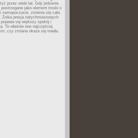
żyć przez wiele lat. Gdy jedzenie
postrzegane jako element troski o
 i samopoczucie, zmienia się cała
. Znika presja natychmiastowych
a pojawia się większy spokój i
. To właśnie one najczęściej
ym, czy zmiana okaże się trwała.