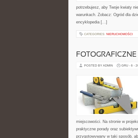
potrzebujesz, aby Twoje kwiaty n
warunkach. Zobacz: Ogród dla dziec
encyklopedia […]
CATEGORIES:
NIERUCHOMOŚCI
FOTOGRAFICZNE 
POSTED BY ADMIN
GRU - 6 - 
miejscowości. Na stronie w projek
praktyczne porady oraz subiektywn
przygotowywany w taki sposób, a