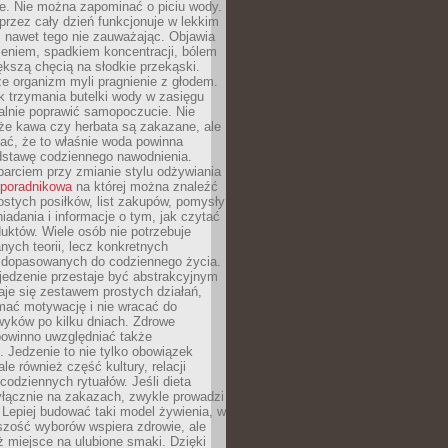
je. Nie można zapominać o piciu wody.
rzez cały dzień funkcjonuje w lekkim
 nawet tego nie zauważając. Objawia
zeniem, spadkiem koncentracji, bólem
ększą chęcią na słodkie przekąski.
że organizm myli pragnienie z głodem.
k trzymania butelki wody w zasięgu
alnie poprawić samopoczucie. Nie
że kawa czy herbata są zakazane, ale
ać, że to właśnie woda powinna
dstawę codziennego nawodnienia.
rciem przy zmianie stylu odżywiania
 poradnikowa
na której można znaleźć
ostych posiłków, list zakupów, pomysły
iadania i informacje o tym, jak czytać
duktów. Wiele osób nie potrzebuje
ych teorii, lecz konkretnych
 dopasowanych do codziennego życia.
jedzenie przestaje być abstrakcyjnym
aje się zestawem prostych działań,
ymać motywację i nie wracać do
yków po kilku dniach. Zdrowe
powinno uwzględniać także
 Jedzenie to nie tylko obowiązek
ale również część kultury, relacji
 codziennych rytuałów. Jeśli dieta
yłącznie na zakazach, zwykle prowadzi
i. Lepiej budować taki model żywienia, w
szość wyborów wspiera zdrowie, ale
ż miejsce na ulubione smaki. Dzięki