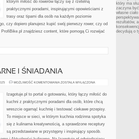
którym miłość do rowerów łączy się z rzetelną
który ma słu
zaczyna być 
praktycznymi poradami, inspirującymi opowieściami z
własne ciało
trasy oraz tipami dla osób na każdym poziomie
perspektywa
rezultatów, 
o, czy dopiero planujesz kupić swój pierwszy rower, czy od
konsekwencja
 ProfiBike.pl znajdziesz content, które pomogą Ci rozwijać
decydują o t
ARNE I ŚNIADANIA
PRZEPISY
2025
MOŻLIWOŚĆ KOMENTOWANIA
ZOSTAŁA WYŁĄCZONA
KULINARNE
I
ŚNIADANIA
Izagotuje.pl to portal o gotowaniu, który łączy miłość do
kuchni z praktycznymi poradami dla osób, które chcą
wreszcie ogarnąć kuchnię i testować ciekawe przepisy.
To miejsce w sieci, w którym kuchnia rodzinna spotyka
się z kulinarna kreatywnością, a sprawdzone receptury
są przedstawiane w przystępny i inspirujący sposób.
rne i Aktualności kulinarne. Na Izagotuje.pl odwiedzający