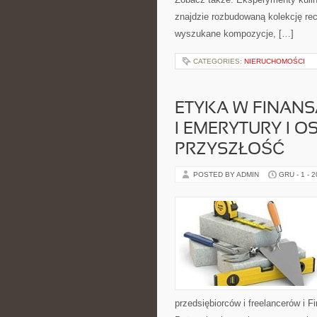
znajdzie rozbudowaną kolekcję rec
wyszukane kompozycje, […]
CATEGORIES:
NIERUCHOMOŚCI
ETYKA W FINAN
I EMERYTURY I 
PRZYSZŁOŚĆ
POSTED BY ADMIN
GRU - 1 - 
przedsiębiorców i freelancerów i F