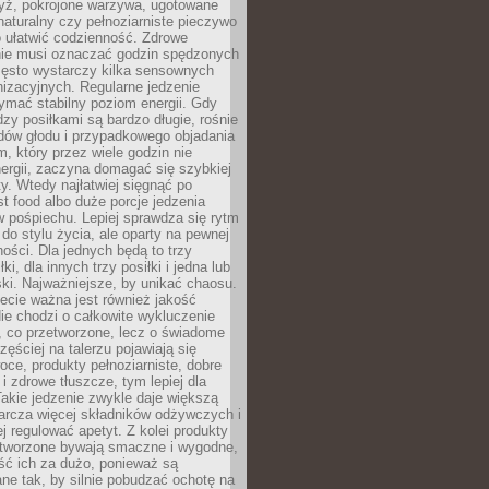
yż, pokrojone warzywa, ugotowane
t naturalny czy pełnoziarniste pieczywo
 ułatwić codzienność. Zdrowe
nie musi oznaczać godzin spędzonych
zęsto wystarczy kilka sensownych
nizacyjnych. Regularne jedzenie
ymać stabilny poziom energii. Gdy
zy posiłkami są bardzo długie, rośnie
dów głodu i przypadkowego objadania
m, który przez wiele godzin nie
ergii, zaczyna domagać się szybkiej
. Wtedy najłatwiej sięgnąć po
st food albo duże porcje jedzenia
 pośpiechu. Lepiej sprawdza się rytm
o stylu życia, ale oparty na pewnej
ości. Dla jednych będą to trzy
ki, dla innych trzy posiłki i jedna lub
ki. Najważniejsze, by unikać chaosu.
ecie ważna jest również jakość
ie chodzi o całkowite wykluczenie
, co przetworzone, lecz o świadome
zęściej na talerzu pojawiają się
ce, produkty pełnoziarniste, dobre
 i zdrowe tłuszcze, tym lepiej dla
akie jedzenie zwykle daje większą
arcza więcej składników odżywczych i
j regulować apetyt. Z kolei produkty
tworzone bywają smaczne i wygodne,
eść ich za dużo, ponieważ są
ne tak, by silnie pobudzać ochotę na