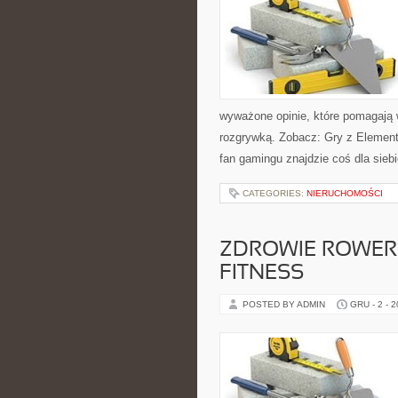
wyważone opinie, które pomagają 
rozgrywką. Zobacz: Gry z Element
fan gamingu znajdzie coś dla sieb
CATEGORIES:
NIERUCHOMOŚCI
ZDROWIE ROWERZ
FITNESS
POSTED BY ADMIN
GRU - 2 - 