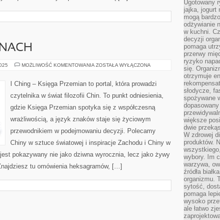
Ugotowany r
jajka, jogur
mogą bardzo
odżywianie 
w kuchni. C
decyzji orga
INACH
pomaga utrz
przerwy międ
ryzyko napa
EDUKACJA
2025
MOŻLIWOŚĆ KOMENTOWANIA
ZOSTAŁA WYŁĄCZONA
się. Organiz
W
otrzymuje en
CHINACH
rekompensaty
I Ching – Księga Przemian to portal, która prowadzi
słodycze, fa
czytelnika w świat filozofii Chin. To punkt odniesienia,
spożywane w
dopasowany d
gdzie Księga Przemian spotyka się z współczesną
przewidywaln
wrażliwością, a język znaków staje się życiowym
większe posił
dwie przekąs
przewodnikiem w podejmowaniu decyzji. Polecamy
W zdrowej di
produktów. N
Chiny w sztuce światowej i inspiracje Zachodu i Chiny w
wszystkiego
g jest pokazywany nie jako dziwna wyrocznia, lecz jako żywy
wybory. Im c
warzywa, owo
Znajdziesz tu omówienia heksagramów, […]
źródła białka
organizmu. T
sytość, dost
pomaga lepie
wysoko prze
ale łatwo zj
zaprojektowa