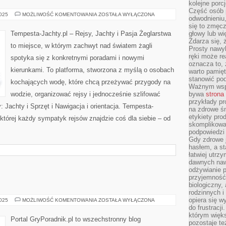
kolejne porc
Część osób p
REJSY
2025
MOŻLIWOŚĆ KOMENTOWANIA
ZOSTAŁA WYŁĄCZONA
odwodnieniu,
RODZINNE
się to zmęc
Tempesta-Jachty.pl – Rejsy, Jachty i Pasja Żeglarstwa
głowy lub wi
Zdarza się, 
to miejsce, w którym zachwyt nad światem żagli
Prosty nawy
ręki może re
spotyka się z konkretnymi poradami i nowymi
oznacza to, 
kierunkami. To platforma, stworzona z myślą o osobach
warto pamięt
stanowić po
kochających wodę, które chcą przeżywać przygody na
Ważnym wspa
wodzie, organizować rejsy i jednocześnie szlifować
bywa
strona
przykłady pr
 Jachty i Sprzęt i Nawigacja i orientacja. Tempesta-
na zdrowe śn
etykiety pro
 której każdy sympatyk rejsów znajdzie coś dla siebie – od
skomplikowan
podpowiedzi
Gdy zdrowe 
hasłem, a st
łatwiej utrz
dawnych naw
odżywianie 
przyjemność.
biologiczny, 
rodzinnych i
opiera się w
GRY
2025
MOŻLIWOŚĆ KOMENTOWANIA
ZOSTAŁA WYŁĄCZONA
DLA
do frustracj
DZIECI
którym więk
Portal GryPoradnik.pl to wszechstronny blog
pozostaje te