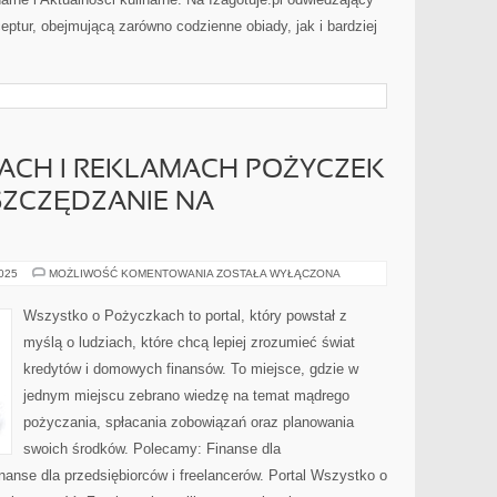
eptur, obejmującą zarówno codzienne obiady, jak i bardziej
SACH I REKLAMACH POŻYCZEK
OSZCZĘDZANIE NA
ETYKA
2025
MOŻLIWOŚĆ KOMENTOWANIA
ZOSTAŁA WYŁĄCZONA
W
FINANSACH
I
Wszystko o Pożyczkach to portal, który powstał z
REKLAMACH
POŻYCZEK
myślą o ludziach, które chcą lepiej zrozumieć świat
I
EMERYTURY
kredytów i domowych finansów. To miejsce, gdzie w
I
OSZCZĘDZANIE
jednym miejscu zebrano wiedzę na temat mądrego
NA
PRZYSZŁOŚĆ
pożyczania, spłacania zobowiązań oraz planowania
swoich środków. Polecamy: Finanse dla
inanse dla przedsiębiorców i freelancerów. Portal Wszystko o