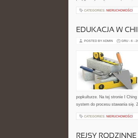
CATEGORIES:
NIERUCHOMOŚCI
EDUKACJA W CH
POSTED BY ADMIN
GRU - 6 - 
popkulturze. Na tej stronie I Chin
system do procesu stawania się. 
CATEGORIES:
NIERUCHOMOŚCI
REJSY RODZINNE