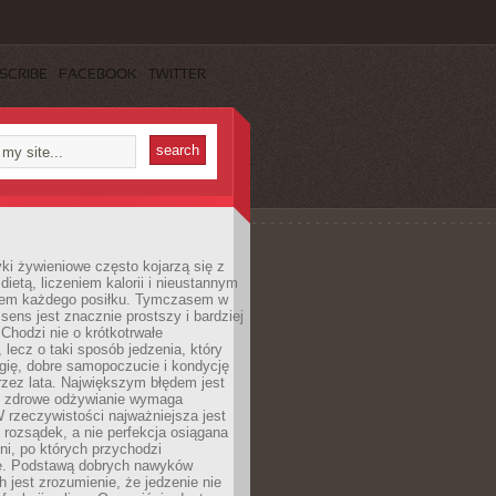
SCRIBE
FACEBOOK
TWITTER
i żywieniowe często kojarzą się z
dietą, liczeniem kalorii i nieustannym
iem każdego posiłku. Tymczasem w
 sens jest znacznie prostszy i bardziej
 Chodzi nie o krótkotrwałe
 lecz o taki sposób jedzenia, który
gię, dobre samopoczucie i kondycję
zez lata. Największym błędem jest
e zdrowe odżywianie wymaga
W rzeczywistości najważniejsza jest
i rozsądek, a nie perfekcja osiągana
dni, po których przychodzi
e. Podstawą dobrych nawyków
 jest zrozumienie, że jedzenie nie