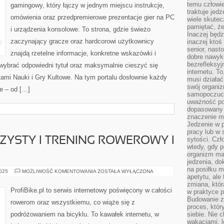
temu człowie
gamingowy, który łączy w jednym miejscu instrukcje,
traktuje jed
omówienia oraz przedpremierowe prezentacje gier na PC
wiele skutec
pamiętać, że
i urządzenia konsolowe. To strona, gdzie świeżo
Inaczej będz
zaczynający gracze oraz hardcorowi użytkownicy
inaczej ktoś
senior, nast
znajdą rzetelne informacje, konkretne wskazówki i
dobre nawyki
bezrefleksy
wybrać odpowiedni tytuł oraz maksymalnie cieszyć się
internetu. T
ami Nauki i Gry Kultowe. Na tym portalu dosłownie każdy
musi działać
swój organiz
ie – od […]
samopoczuci
uważność po
dopasowany 
znaczenie m
Jedzenie w 
pracy lub w 
YSTY I TRENING ROWEROWY I
sytości. Czł
wtedy, gdy p
organizm ma
jedzenia, do
na posiłku m
ZDROWIE
2025
MOŻLIWOŚĆ KOMENTOWANIA
ZOSTAŁA WYŁĄCZONA
apetytu, ale
ROWERZYSTY
I
zmiana, któr
TRENING
ProfiBike.pl to serwis internetowy poświęcony w całości
w praktyce p
ROWEROWY
I
Budowanie z
rowerom oraz wszystkiemu, co wiąże się z
FITNESS
proces, któr
podróżowaniem na bicyklu. To kawałek internetu, w
siebie. Nie 
wakacjami, 