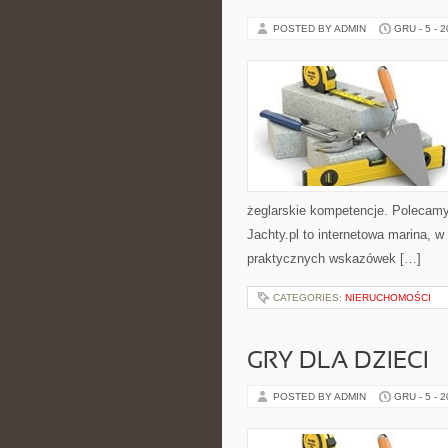
POSTED BY ADMIN
GRU - 5 - 
żeglarskie kompetencje. Polecamy:
Jachty.pl to internetowa marina, w
praktycznych wskazówek […]
CATEGORIES:
NIERUCHOMOŚCI
GRY DLA DZIECI
POSTED BY ADMIN
GRU - 5 - 