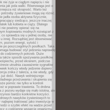
k nie żyje w ciągłym napięciu i nie
zenia jak pola walki. Równowaga jest o
zniejsza niż skrajność. Warto też
 potrzeby żywieniowe mogą się różnić.
ie jadła osoba aktywna fizycznie,
 pracujący siedząco, jeszcze inaczej
olatek lub kobieta w ciąży. Dlatego
 nie powinny opierać się na
jnym kopiowaniu modnych rozwiązań z
o, co sprawdza się u jednej osoby, nie
 u innej. Rozsądniej jest obserwować
m, poziom energii, sytość i
e po poszczególnych posiłkach. Taka
maga budować styl jedzenia naprawdę
do codziennych potrzeb. Duże
a także sposób spożywania posiłków.
pośpiechu, przed ekranem, podczas
stresie utrudnia zauważenie sygnałów
owiek kończy wtedy jedzenie dopiero
orcja znika z talerza, a nie wtedy, gdy
 już dość. Nawyk wolniejszego
kładnego przeżuwania i skupienia się
oże pomóc nie tylko w kontroli
 też w poprawie trawienia. To drobna
a z pozoru wydaje się mało istotna, ale
rzynosi bardzo konkretne korzyści.
drowych nawyków żywieniowych to
y najlepiej traktować jako inwestycję w
chodzi o szybki efekt na wadze przed
lecz o codzienne wsparcie organizmu,