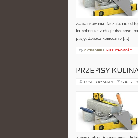
zaawansowania. Niezależnie od teg
lat pokonujesz długie dystanse, na
pasję. Zobacz koniecznie […]
CATEGORIES:
NIERUCHOMOŚCI
PRZEPISY KULIN
POSTED BY ADMIN
GRU - 2 - 
Zobacz także: Eksperymenty kulina