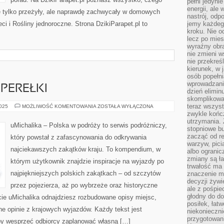
pełni jedyni
energii, ale
ie tylko przeżyły, ale naprawdę zachwycały w domowych
nastrój, odp
i i Rośliny jednoroczne. Strona DzikiParapet.pl to
jemy każdeg
kroku. Nie o
lecz po mies
wyraźny obra
nie zmieni w
nie przekreś
kierunek, w 
osób popełn
wprowadzaniu
PEREŁKI
dzień elimin
skomplikowan
teraz wszyst
FOTOGRAFICZNE
2025
MOŻLIWOŚĆ KOMENTOWANIA
ZOSTAŁA WYŁĄCZONA
PEREŁKI
zwykle kończ
utrzymania.
uMichalika – Polska w podróży to serwis podróżniczy,
stopniowe b
zacząć od re
który powstał z zafascynowania do odkrywania
warzyw, pic
najciekawszych zakątków kraju. To kompendium, w
albo ogranic
zmiany są ła
którym użytkownik znajdzie inspiracje na wyjazdy po
trwałość ma
najpiękniejszych polskich zakątkach – od szczytów
znaczenie m
decyzji żywi
przez pojezierza, aż po wybrzeże oraz historyczne
ale z pośpie
głodny do d
cie uMichalika odnajdziesz rozbudowane opisy miejsc,
posiłek, łat
e opinie z krajowych wyjazdów. Każdy tekst jest
niekonieczni
przygotowan
by wesprzeć odbiorcy zaplanować własną […]