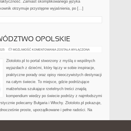
praktyczność. Zamiast skomplikowanego języka
ownik otrzymuje przystępne wyjaśnienia, po […]
EWÓDZTWO OPOLSKIE
SZKOCJA
2025
MOŻLIWOŚĆ KOMENTOWANIA
ZOSTAŁA WYŁĄCZONA
I
WOJEWÓDZTWO
OPOLSKIE
Zlotoloto.pl to portal stworzony z myślą o wspólnych
wyjazdach z dziećmi, który łączy w sobie inspiracje,
praktyczne porady oraz opisy nieoczywistych destynacji
na całym świecie. To miejsce, gdzie podróżujące
małżeństwa szukające rzetelnych treści znajdą
kompendium wiedzy po świecie podróży z najmłodszymi
stycznie polecamy Bułgaria i Włochy. Zlotoloto.pl pokazuje,
dnocześnie proste, uporządkowane i pełne radości. Na