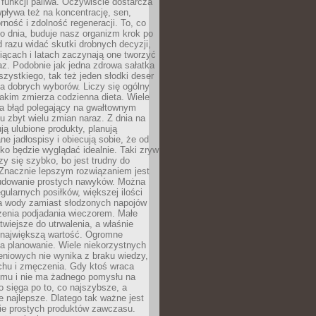
e funkcji paliwa. Oczywiście dostarcza
 wpływa też na koncentrację, sen,
orność i zdolność regeneracji. To, co
o dnia, buduje nasz organizm krok po
d razu widać skutki drobnych decyzji,
iącach i latach zaczynają one tworzyć
z. Podobnie jak jedna zdrowa sałatka
szystkiego, tak też jeden słodki deser
la dobrych wyborów. Liczy się ogólny
jakim zmierza codzienna dieta. Wiele
ia błąd polegający na gwałtownym
 zbyt wielu zmian naraz. Z dnia na
ują ulubione produkty, planują
e jadłospisy i obiecują sobie, że od
ko będzie wyglądać idealnie. Taki zryw
y się szybko, bo jest trudny do
 Znacznie lepszym rozwiązaniem jest
udowanie prostych nawyków. Można
gularnych posiłków, większej ilości
ia wody zamiast słodzonych napojów
zenia podjadania wieczorem. Małe
twiejsze do utrwalenia, a właśnie
 największą wartość. Ogromne
a planowanie. Wiele niekorzystnych
eniowych nie wynika z braku wiedzy,
chu i zmęczenia. Gdy ktoś wraca
omu i nie ma żadnego pomysłu na
wo sięga po to, co najszybsze, a
e najlepsze. Dlatego tak ważne jest
ie prostych produktów zawczasu.