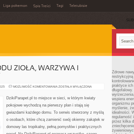
Liga pokemon
Tagi
Teletubisie
Spis Treści
SUB
ODU ZIOŁA, WARZYWA I
Zdrowe nawyk
Y
restrykcyjną 
kontrolowan
praktyce ich
PRZEPISY
2025
MOŻLIWOŚĆ KOMENTOWANIA
ZOSTAŁA WYŁĄCZONA
długofalowy.
Z
OGRODU
wyrzeczenia,
ZIOŁA,
DzikiParapet.pl to miejsce w sieci, w którym kwiaty
wspiera ener
WARZYWA
I
organizmu pr
pokojowe wychodzą na pierwszy plan i stają się
JADALNE
myślenie, ż
KWIATY
gwiazdami każdego domu. To serwis stworzony z myślą
idealności. 
regularność 
o osobach, które chcą zamienić swój okienny zakątek w
przez kilka 
zniechęceni
domowy las tropikalny, pełną pomysłów i praktycznych
żywieniowych
porad. Na DzikiParapet.pl poznasz wszystko, czego