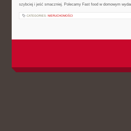
szybciej i jeść smaczniej. Polecamy Fast food w domowym wydan
CATEGORIES:
NIERUCHOMOŚCI