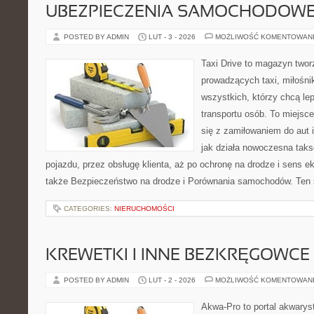
UBEZPIECZENIA SAMOCHODOW
POSTED BY ADMIN
LUT - 3 - 2026
MOŻLIWOŚĆ KOMENTOWAN
Taxi Drive to magazyn twor
prowadzących taxi, miłośni
wszystkich, którzy chcą le
transportu osób. To miejsc
się z zamiłowaniem do aut 
jak działa nowoczesna tak
pojazdu, przez obsługę klienta, aż po ochronę na drodze i sens 
także Bezpieczeństwo na drodze i Porównania samochodów. Ten se
CATEGORIES:
NIERUCHOMOŚCI
KREWETKI I INNE BEZKRĘGOWCE
POSTED BY ADMIN
LUT - 2 - 2026
MOŻLIWOŚĆ KOMENTOWAN
Akwa-Pro to portal akwarys