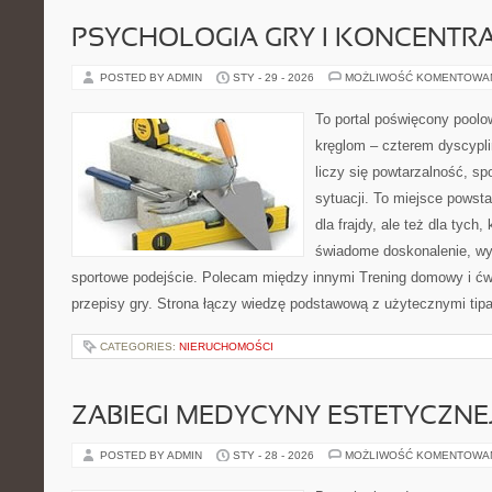
PSYCHOLOGIA GRY I KONCENTR
POSTED BY ADMIN
STY - 29 - 2026
MOŻLIWOŚĆ KOMENTOWA
To portal poświęcony poolow
kręglom – czterem dyscypli
liczy się powtarzalność, spo
sytuacji. To miejsce powsta
dla frajdy, ale też dla tych
świadome doskonalenie, wy
sportowe podejście. Polecam między innymi Trening domowy i ćwi
przepisy gry. Strona łączy wiedzę podstawową z użytecznymi tipam
CATEGORIES:
NIERUCHOMOŚCI
ZABIEGI MEDYCYNY ESTETYCZNE
POSTED BY ADMIN
STY - 28 - 2026
MOŻLIWOŚĆ KOMENTOWA