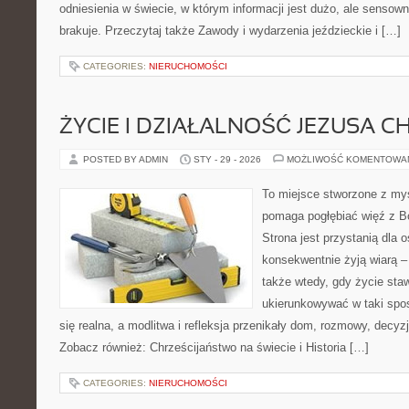
odniesienia w świecie, w którym informacji jest dużo, ale senso
brakuje. Przeczytaj także Zawody i wydarzenia jeździeckie i […]
CATEGORIES:
NIERUCHOMOŚCI
ŻYCIE I DZIAŁALNOŚĆ JEZUSA 
POSTED BY ADMIN
STY - 29 - 2026
MOŻLIWOŚĆ KOMENTOWA
To miejsce stworzone z myś
pomaga pogłębiać więź z B
Strona jest przystanią dla o
konsekwentnie żyją wiarą – 
także wtedy, gdy życie staw
ukierunkowywać w taki spo
się realna, a modlitwa i refleksja przenikały dom, rozmowy, decyzj
Zobacz również: Chrześcijaństwo na świecie i Historia […]
CATEGORIES:
NIERUCHOMOŚCI