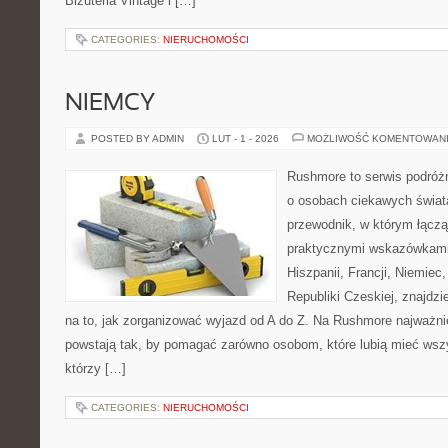
Biżuteria Vintage i […]
CATEGORIES:
NIERUCHOMOŚCI
NIEMCY
POSTED BY ADMIN
LUT - 1 - 2026
MOŻLIWOŚĆ KOMENTOWAN
Rushmore to serwis podróżn
o osobach ciekawych świata
przewodnik, w którym łączą 
praktycznymi wskazówkami.
Hiszpanii, Francji, Niemiec,
Republiki Czeskiej, znajdz
na to, jak zorganizować wyjazd od A do Z. Na Rushmore najważnie
powstają tak, by pomagać zarówno osobom, które lubią mieć wszys
którzy […]
CATEGORIES:
NIERUCHOMOŚCI