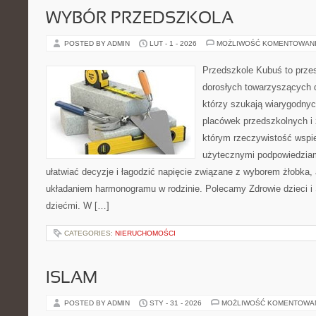
WYBÓR PRZEDSZKOLA
POSTED BY ADMIN
LUT - 1 - 2026
MOŻLIWOŚĆ KOMENTOWAN
Przedszkole Kubuś to prze
dorosłych towarzyszących 
którzy szukają wiarygodnyc
placówek przedszkolnych i 
którym rzeczywistość wspie
użytecznymi podpowiedziami
ułatwiać decyzje i łagodzić napięcie związane z wyborem żłobka, 
układaniem harmonogramu w rodzinie. Polecamy Zdrowie dzieci i 
dziećmi. W […]
CATEGORIES:
NIERUCHOMOŚCI
ISLAM
POSTED BY ADMIN
STY - 31 - 2026
MOŻLIWOŚĆ KOMENTOWA