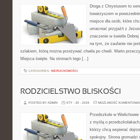
Droga z Chrystusem to serwi
towarzyszem w powszednim 
miejsce dla osób, które chc
umacniać przyjaźń z Jezu
znaczenie w świetle Dobrej 
na tym, że zaufanie nie jes
szlakiem, którą można przeżywać chwila po chwili. Warto przeczy
Miejsca święte. Na stronach tego […]
CATEGORIES:
NIERUCHOMOŚCI
RODZICIELSTWO BLISKOŚCI
POSTED BY ADMIN
STY - 30 - 2026
MOŻLIWOŚĆ KOMENTOWA
Przedszkole w Wielichowie 
z myślą o przedszkolakach
którzy chcą wspierać dojrz
spokojny. Strona gromadzi