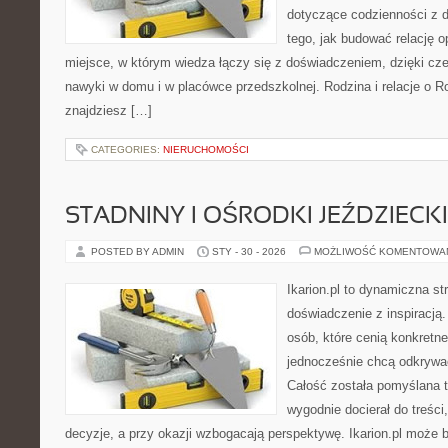
dotyczące codzienności z d
tego, jak budować relację o
miejsce, w którym wiedza łączy się z doświadczeniem, dzięki cz
nawyki w domu i w placówce przedszkolnej. Rodzina i relacje o R
znajdziesz […]
CATEGORIES:
NIERUCHOMOŚCI
STADNINY I OŚRODKI JEŹDZIECK
POSTED BY ADMIN
STY - 30 - 2026
MOŻLIWOŚĆ KOMENTOWA
Ikarion.pl to dynamiczna st
doświadczenie z inspiracją.
osób, które cenią konkretne
jednocześnie chcą odkrywać
Całość została pomyślana 
wygodnie docierał do treśc
decyzje, a przy okazji wzbogacają perspektywę. Ikarion.pl może 