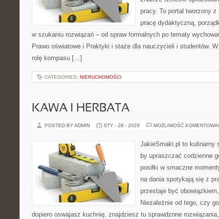
pracy. To portal tworzony 
pracę dydaktyczną, porzą
w szukaniu rozwiązań – od spraw formalnych po tematy wychowa
Prawo oświatowe i Praktyki i staże dla nauczycieli i studentów. W
rolę kompasu […]
CATEGORIES:
NIERUCHOMOŚCI
KAWA I HERBATA
POSTED BY ADMIN
STY - 28 - 2026
MOŻLIWOŚĆ KOMENTOWA
JakieSmaki.pl to kulinarny s
by upraszczać codzienne g
posiłki w smaczne momenty
na dania spotykają się z pr
przestaje być obowiązkiem, 
Niezależnie od tego, czy go
dopiero oswajasz kuchnię, znajdziesz tu sprawdzone rozwiązania