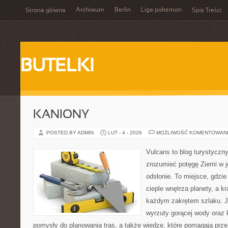
Archiwum
Berlin
Liga pokemon
Strona główna
Spis Treści
BUTELKI
KANIONY
POSTED BY ADMIN
LUT - 4 - 2026
MOŻLIWOŚĆ KOMENTOWAN
Vulcans to blog turystyczny
zrozumieć potęgę Ziemi w jej
odsłonie. To miejsce, gdzie 
cieple wnętrza planety, a kr
każdym zakrętem szlaku. Je
wyrzuty gorącej wody oraz 
pomysły do planowania tras, a także wiedzę, które pomagają prz