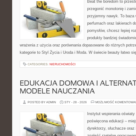
Beat the boredom to przest
przegonić monotonię i zami
przyjemny nawyk. To baza 
perfumach oraz lakierach d
pomysłów, chcesz lepiej ro
produkty bardziej świadomie
wrażenia z użycia oraz porównania dopasowane do różnych potrze
kategorie to Styl Życia i Uroda i Moda. W świecie beauty łatwo si
CATEGORIES:
NIERUCHOMOŚCI
EDUKACJA DOMOWA I ALTERNA
MODELE NAUCZANIA
POSTED BY ADMIN
STY - 28 - 2026
MOŻLIWOŚĆ KOMENTOWA
Instytut wspierania oświat
poświęcona edukacji – mie
dyrektorzy, słuchacze oraz
znaleźć rzetelne opracowan