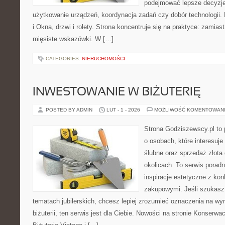
podejmować lepsze decyzje
użytkowanie urządzeń, koordynacja zadań czy dobór technologii
i Okna, drzwi i rolety. Strona koncentruje się na praktyce: zamias
mięsiste wskazówki. W […]
CATEGORIES:
NIERUCHOMOŚCI
INWESTOWANIE W BIŻUTERIĘ
POSTED BY ADMIN
LUT - 1 - 2026
MOŻLIWOŚĆ KOMENTOWAN
Strona Godziszewscy.pl to 
o osobach, które interesuje
ślubne oraz sprzedaż złota
okolicach. To serwis poradn
inspiracje estetyczne z k
zakupowymi. Jeśli szukasz
tematach jubilerskich, chcesz lepiej zrozumieć oznaczenia na wy
biżuterii, ten serwis jest dla Ciebie. Nowości na stronie Konserwacj