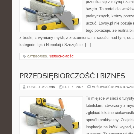
przenika się z rutyną i za
święto. To portal dla wrażli
praktycznych, którzy potrze
uczuć. Lovsy.pl nie pozuje 
tego pokazuje, że realna bl
z troski, z wymiany myśli, z zrozumienia i z radości nad tym, co
kategorie Lęk i Niepokój i Szczęście. […]
CATEGORIES:
NIERUCHOMOŚCI
PRZEDSIĘBIORCZOŚĆ I BIZNES
POSTED BY ADMIN
LUT - 5 - 2026
MOŻLIWOŚĆ KOMENTOWAN
To miejsce w sieci o turys
lubelskim, stworzony z myśl
zgłębiać lokalne ciekawost
sposób praktyczny. Znajdzi
inspiracje na krótki wypad,