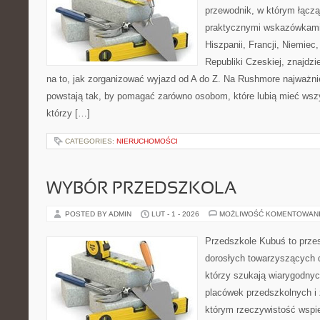
przewodnik, w którym łączą 
praktycznymi wskazówkami.
Hiszpanii, Francji, Niemiec,
Republiki Czeskiej, znajdz
na to, jak zorganizować wyjazd od A do Z. Na Rushmore najważnie
powstają tak, by pomagać zarówno osobom, które lubią mieć wszys
którzy […]
CATEGORIES:
NIERUCHOMOŚCI
WYBÓR PRZEDSZKOLA
POSTED BY ADMIN
LUT - 1 - 2026
MOŻLIWOŚĆ KOMENTOWAN
Przedszkole Kubuś to prze
dorosłych towarzyszących 
którzy szukają wiarygodnyc
placówek przedszkolnych i 
którym rzeczywistość wspie