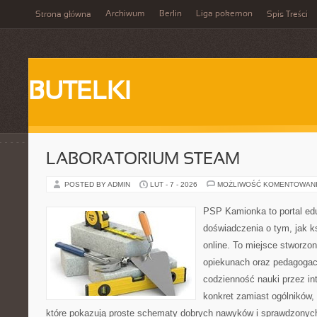
Archiwum
Berlin
Liga pokemon
Strona główna
Spis Treści
BUTELKI
LABORATORIUM STEAM
POSTED BY ADMIN
LUT - 7 - 2026
MOŻLIWOŚĆ KOMENTOWAN
PSP Kamionka to portal edu
doświadczenia o tym, jak k
online. To miejsce stworzo
opiekunach oraz pedagogac
codzienność nauki przez inte
konkret zamiast ogólników,
które pokazują proste schematy dobrych nawyków i sprawdzonych