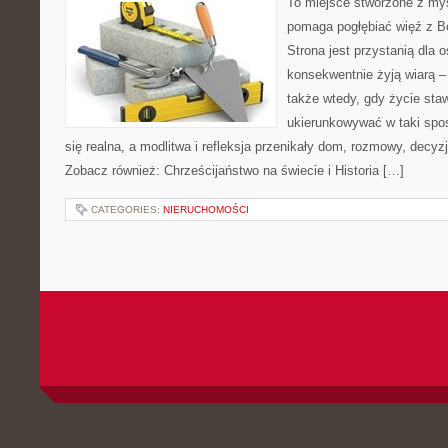
To miejsce stworzone z myś
pomaga pogłębiać więź z B
Strona jest przystanią dla o
konsekwentnie żyją wiarą – 
także wtedy, gdy życie staw
ukierunkowywać w taki spo
się realna, a modlitwa i refleksja przenikały dom, rozmowy, decyzj
Zobacz również: Chrześcijaństwo na świecie i Historia […]
CATEGORIES:
NIERUCHOMOŚCI