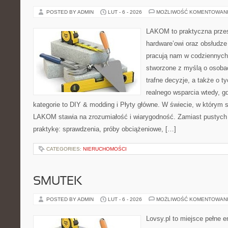
POSTED BY ADMIN
LUT - 6 - 2026
MOŻLIWOŚĆ KOMENTOWAN
LAKOM to praktyczna prze
hardware’owi oraz obsłudze
pracują nam w codziennych
stworzone z myślą o osoba
trafne decyzje, a także o ty
realnego wsparcia wtedy, g
kategorie to DIY & modding i Płyty główne. W świecie, w którym s
LAKOM stawia na zrozumiałość i wiarygodność. Zamiast pustych
praktykę: sprawdzenia, próby obciążeniowe, […]
CATEGORIES:
NIERUCHOMOŚCI
SMUTEK
POSTED BY ADMIN
LUT - 6 - 2026
MOŻLIWOŚĆ KOMENTOWAN
Lovsy.pl to miejsce pełne e