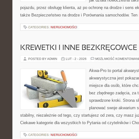
jak działa nowoczesna tak
pojazdu, przez obsługę klienta, aż po ochronę na drodze i sens 
także Bezpieczeństwo na drodze i Porównania samochodów. Ten se
CATEGORIES:
NIERUCHOMOŚCI
KREWETKI I INNE BEZKRĘGOWCE
POSTED BY ADMIN
LUT - 2 - 2026
MOŻLIWOŚĆ KOMENTOWAN
Akwa-Pro to portal akwarys
akwarystyczna jest pokazan
miejsce dla osób, które ch
bez zbędnego zadęcia, za t
sprawdzone kroki. Strona s
planować swoje akwarium 
stabilny, niezależnie od tego, czy startujesz od zera, czy masz j
Ciekawe kategorie dla wszystkich to Pytania od czytelników i Ch
CATEGORIES:
NIERUCHOMOŚCI