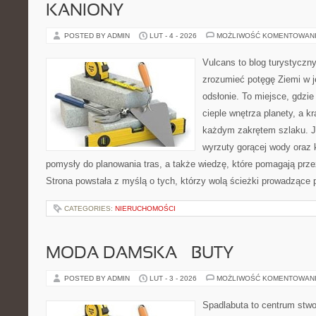
KANIONY
POSTED BY ADMIN
LUT - 4 - 2026
MOŻLIWOŚĆ KOMENTOWAN
Vulcans to blog turystyczny
zrozumieć potęgę Ziemi w jej
odsłonie. To miejsce, gdzie 
cieple wnętrza planety, a kr
każdym zakrętem szlaku. Je
wyrzuty gorącej wody oraz 
pomysły do planowania tras, a także wiedzę, które pomagają prz
Strona powstała z myślą o tych, którzy wolą ścieżki prowadzące 
CATEGORIES:
NIERUCHOMOŚCI
MODA DAMSKA – BUTY
POSTED BY ADMIN
LUT - 3 - 2026
MOŻLIWOŚĆ KOMENTOWAN
Spadlabuta to centrum stwo