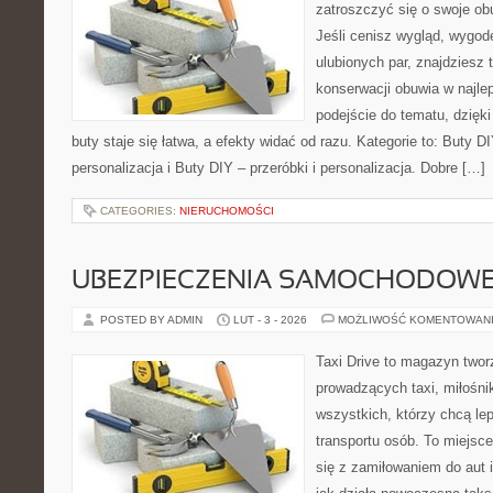
zatroszczyć się o swoje o
Jeśli cenisz wygląd, wygod
ulubionych par, znajdziesz
konserwacji obuwia w najlep
podejście do tematu, dzięk
buty staje się łatwa, a efekty widać od razu. Kategorie to: Buty DI
personalizacja i Buty DIY – przeróbki i personalizacja. Dobre […]
CATEGORIES:
NIERUCHOMOŚCI
UBEZPIECZENIA SAMOCHODOW
POSTED BY ADMIN
LUT - 3 - 2026
MOŻLIWOŚĆ KOMENTOWAN
Taxi Drive to magazyn twor
prowadzących taxi, miłośni
wszystkich, którzy chcą le
transportu osób. To miejsc
się z zamiłowaniem do aut 