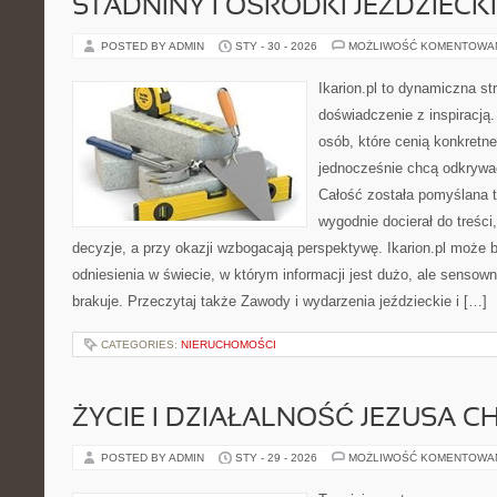
STADNINY I OŚRODKI JEŹDZIECK
POSTED BY ADMIN
STY - 30 - 2026
MOŻLIWOŚĆ KOMENTOWA
Ikarion.pl to dynamiczna st
doświadczenie z inspiracją.
osób, które cenią konkretne
jednocześnie chcą odkrywać
Całość została pomyślana 
wygodnie docierał do treśc
decyzje, a przy okazji wzbogacają perspektywę. Ikarion.pl może 
odniesienia w świecie, w którym informacji jest dużo, ale senso
brakuje. Przeczytaj także Zawody i wydarzenia jeździeckie i […]
CATEGORIES:
NIERUCHOMOŚCI
ŻYCIE I DZIAŁALNOŚĆ JEZUSA 
POSTED BY ADMIN
STY - 29 - 2026
MOŻLIWOŚĆ KOMENTOWA