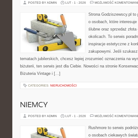
POSTED BY ADMIN
LUT - 1 - 2026
MOŻLIWOŚĆ KOMENTOWAN
Strona Godziszewscy.pl to 
o osobach, które interesuje
ślubne oraz sprzedaż złota
okolicach. To serwis poradn
inspiracje estetyczne z k
zakupowymi. Jeśli szukasz
tematach jubilerskich, chcesz lepiej zrozumieć oznaczenia na wy
biżuterii, ten serwis jest dla Ciebie. Nowości na stronie Konserwacj
Biżuteria Vintage i […]
CATEGORIES:
NIERUCHOMOŚCI
NIEMCY
POSTED BY ADMIN
LUT - 1 - 2026
MOŻLIWOŚĆ KOMENTOWAN
Rushmore to serwis podróżn
o osobach ciekawych świata