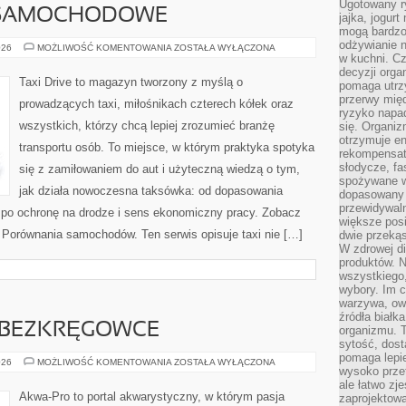
Ugotowany r
 SAMOCHODOWE
jajka, jogur
mogą bardzo
odżywianie 
UBEZPIECZENIA
026
MOŻLIWOŚĆ KOMENTOWANIA
ZOSTAŁA WYŁĄCZONA
SAMOCHODOWE
w kuchni. C
decyzji orga
Taxi Drive to magazyn tworzony z myślą o
pomaga utrz
przerwy międ
prowadzących taxi, miłośnikach czterech kółek oraz
ryzyko napa
wszystkich, którzy chcą lepiej zrozumieć branżę
się. Organiz
otrzymuje en
transportu osób. To miejsce, w którym praktyka spotyka
rekompensaty
słodycze, fa
się z zamiłowaniem do aut i użyteczną wiedzą o tym,
spożywane w
jak działa nowoczesna taksówka: od dopasowania
dopasowany d
przewidywaln
ż po ochronę na drodze i sens ekonomiczny pracy. Zobacz
większe posił
 Porównania samochodów. Ten serwis opisuje taxi nie […]
dwie przekąs
W zdrowej di
produktów. N
wszystkiego
wybory. Im c
warzywa, owo
źródła białka
E BEZKRĘGOWCE
organizmu. T
sytość, dost
pomaga lepie
KREWETKI
026
MOŻLIWOŚĆ KOMENTOWANIA
ZOSTAŁA WYŁĄCZONA
wysoko prze
I
INNE
ale łatwo zj
BEZKRĘGOWCE
Akwa-Pro to portal akwarystyczny, w którym pasja
zaprojektowa