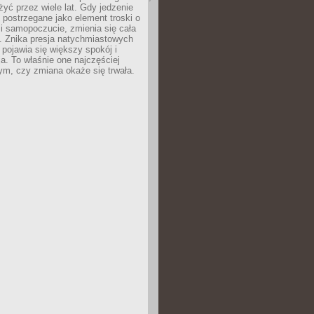
żyć przez wiele lat. Gdy jedzenie
postrzegane jako element troski o
 i samopoczucie, zmienia się cała
. Znika presja natychmiastowych
a pojawia się większy spokój i
. To właśnie one najczęściej
ym, czy zmiana okaże się trwała.