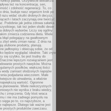
e funkcji paliwa. Oczywiście dostarcza
 wpływa też na koncentrację, sen,
orność i zdolność regeneracji. To, co
o dnia, buduje nasz organizm krok po
d razu widać skutki drobnych decyzji,
iącach i latach zaczynają one tworzyć
z. Podobnie jak jedna zdrowa sałatka
szystkiego, tak też jeden słodki deser
la dobrych wyborów. Liczy się ogólny
jakim zmierza codzienna dieta. Wiele
ia błąd polegający na gwałtownym
 zbyt wielu zmian naraz. Z dnia na
ują ulubione produkty, planują
e jadłospisy i obiecują sobie, że od
ko będzie wyglądać idealnie. Taki zryw
y się szybko, bo jest trudny do
 Znacznie lepszym rozwiązaniem jest
udowanie prostych nawyków. Można
gularnych posiłków, większej ilości
ia wody zamiast słodzonych napojów
zenia podjadania wieczorem. Małe
twiejsze do utrwalenia, a właśnie
 największą wartość. Ogromne
a planowanie. Wiele niekorzystnych
eniowych nie wynika z braku wiedzy,
chu i zmęczenia. Gdy ktoś wraca
omu i nie ma żadnego pomysłu na
wo sięga po to, co najszybsze, a
e najlepsze. Dlatego tak ważne jest
ie prostych produktów zawczasu.