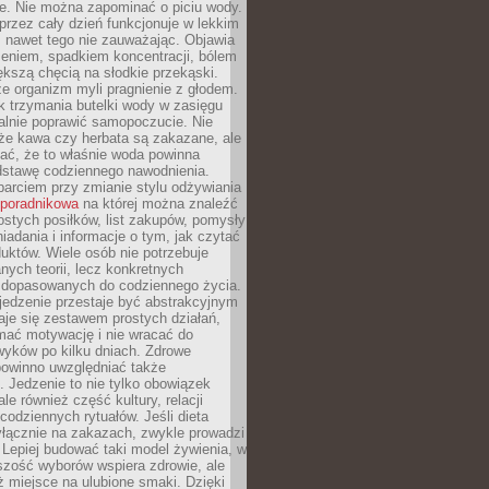
je. Nie można zapominać o piciu wody.
rzez cały dzień funkcjonuje w lekkim
 nawet tego nie zauważając. Objawia
zeniem, spadkiem koncentracji, bólem
ększą chęcią na słodkie przekąski.
że organizm myli pragnienie z głodem.
k trzymania butelki wody w zasięgu
alnie poprawić samopoczucie. Nie
że kawa czy herbata są zakazane, ale
ać, że to właśnie woda powinna
dstawę codziennego nawodnienia.
rciem przy zmianie stylu odżywiania
 poradnikowa
na której można znaleźć
ostych posiłków, list zakupów, pomysły
iadania i informacje o tym, jak czytać
duktów. Wiele osób nie potrzebuje
ych teorii, lecz konkretnych
 dopasowanych do codziennego życia.
jedzenie przestaje być abstrakcyjnym
aje się zestawem prostych działań,
ymać motywację i nie wracać do
yków po kilku dniach. Zdrowe
powinno uwzględniać także
 Jedzenie to nie tylko obowiązek
ale również część kultury, relacji
 codziennych rytuałów. Jeśli dieta
yłącznie na zakazach, zwykle prowadzi
i. Lepiej budować taki model żywienia, w
szość wyborów wspiera zdrowie, ale
ż miejsce na ulubione smaki. Dzięki