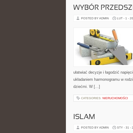
WYBÓR PRZEDS
POSTED BY ADMIN
LUT - 1 - 2
ułatwiać decyzje i łagodzić napię
układaniem harmonogramu w rodzini
dziećmi. W […]
CATEGORIES:
NIERUCHOMOŚCI
ISLAM
POSTED BY ADMIN
STY - 31 -