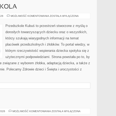
ZKOLA
WYBÓR
026
MOŻLIWOŚĆ KOMENTOWANIA
ZOSTAŁA WYŁĄCZONA
PRZEDSZKOLA
Przedszkole Kubuś to przestrzeń stworzone z myślą o
dorosłych towarzyszących dziecku oraz o wszystkich,
którzy szukają wiarygodnych informacji na temat
placówek przedszkolnych i żłobków. To portal wiedzy, w
którym rzeczywistość wspierania dziecka spotyka się z
użytecznymi podpowiedziami. Strona powstała po to, by
cie związane z wyborem żłobka, adaptacją dziecka, a także z
e. Polecamy Zdrowie dzieci i Święta i uroczystości z
ISLAM
 2026
MOŻLIWOŚĆ KOMENTOWANIA
ZOSTAŁA WYŁĄCZONA