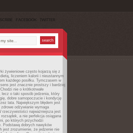
SCRIBE
FACEBOOK
TWITTER
i żywieniowe często kojarzą się z
dietą, liczeniem kalorii i nieustannym
iem każdego posiłku. Tymczasem w
 sens jest znacznie prostszy i bardziej
 Chodzi nie o krótkotrwałe
 lecz o taki sposób jedzenia, który
gię, dobre samopoczucie i kondycję
zez lata. Największym błędem jest
e zdrowe odżywianie wymaga
W rzeczywistości najważniejsza jest
i rozsądek, a nie perfekcja osiągana
dni, po których przychodzi
e. Podstawą dobrych nawyków
 jest zrozumienie, że jedzenie nie