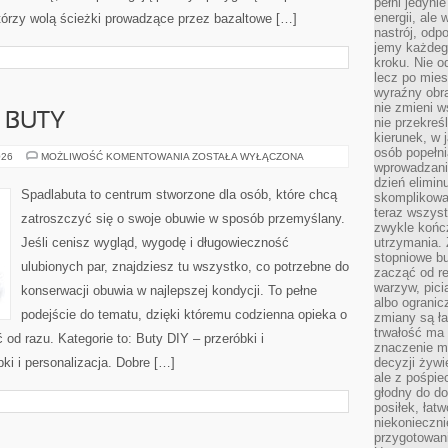
pełni jedyni
energii, ale
tórzy wolą ścieżki prowadzące przez bazaltowe […]
nastrój, odp
jemy każdeg
kroku. Nie o
lecz po mies
wyraźny obra
nie zmieni w
 BUTY
nie przekreś
kierunek, w 
osób popełn
MODA
026
MOŻLIWOŚĆ KOMENTOWANIA
ZOSTAŁA WYŁĄCZONA
wprowadzaniu
DAMSKA
–
dzień elimin
BUTY
Spadlabuta to centrum stworzone dla osób, które chcą
skomplikowan
teraz wszyst
zatroszczyć się o swoje obuwie w sposób przemyślany.
zwykle kończ
Jeśli cenisz wygląd, wygodę i długowieczność
utrzymania.
stopniowe b
ulubionych par, znajdziesz tu wszystko, co potrzebne do
zacząć od re
warzyw, pic
konserwacji obuwia w najlepszej kondycji. To pełne
albo ogranic
podejście do tematu, dzięki któremu codzienna opieka o
zmiany są ła
trwałość ma
ć od razu. Kategorie to: Buty DIY – przeróbki i
znaczenie m
bki i personalizacja. Dobre […]
decyzji żywi
ale z pośpie
głodny do d
posiłek, łat
niekonieczni
przygotowan