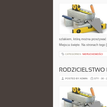
szlakiem, którą można przeżywać c
Miejsca święte. Na stronach tego 
CATEGORIES:
NIERUCHOMOŚCI
RODZICIELSTWO 
POSTED BY ADMIN
STY - 30 -