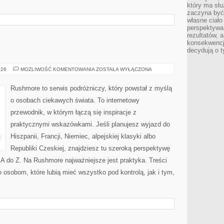
który ma słu
zaczyna być 
własne ciało
perspektywa
rezultatów, 
konsekwencja
decydują o t
NIEMCY
026
MOŻLIWOŚĆ KOMENTOWANIA
ZOSTAŁA WYŁĄCZONA
Rushmore to serwis podróżniczy, który powstał z myślą
o osobach ciekawych świata. To internetowy
przewodnik, w którym łączą się inspiracje z
praktycznymi wskazówkami. Jeśli planujesz wyjazd do
Hiszpanii, Francji, Niemiec, alpejskiej klasyki albo
Republiki Czeskiej, znajdziesz tu szeroką perspektywę
 A do Z. Na Rushmore najważniejsze jest praktyka. Treści
osobom, które lubią mieć wszystko pod kontrolą, jak i tym,