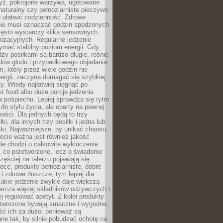
yż, pokrojone warzywa, ugotowane
t naturalny czy pełnoziarniste pieczywo
 ułatwić codzienność. Zdrowe
nie musi oznaczać godzin spędzonych
zęsto wystarczy kilka sensownych
nizacyjnych. Regularne jedzenie
ymać stabilny poziom energii. Gdy
zy posiłkami są bardzo długie, rośnie
dów głodu i przypadkowego objadania
m, który przez wiele godzin nie
ergii, zaczyna domagać się szybkiej
. Wtedy najłatwiej sięgnąć po
st food albo duże porcje jedzenia
 pośpiechu. Lepiej sprawdza się rytm
o stylu życia, ale oparty na pewnej
ości. Dla jednych będą to trzy
ki, dla innych trzy posiłki i jedna lub
ki. Najważniejsze, by unikać chaosu.
ecie ważna jest również jakość
ie chodzi o całkowite wykluczenie
, co przetworzone, lecz o świadome
zęściej na talerzu pojawiają się
ce, produkty pełnoziarniste, dobre
 i zdrowe tłuszcze, tym lepiej dla
akie jedzenie zwykle daje większą
arcza więcej składników odżywczych i
j regulować apetyt. Z kolei produkty
tworzone bywają smaczne i wygodne,
eść ich za dużo, ponieważ są
ne tak, by silnie pobudzać ochotę na