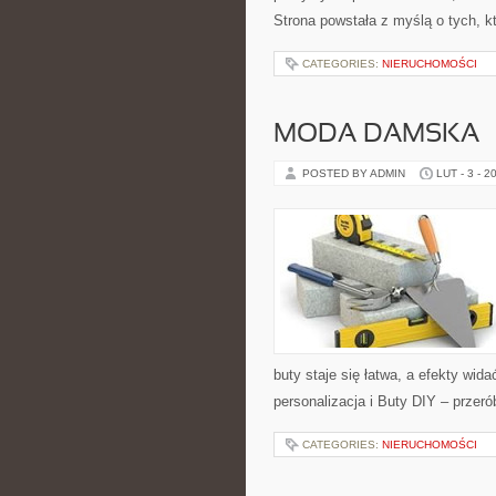
Strona powstała z myślą o tych, k
CATEGORIES:
NIERUCHOMOŚCI
MODA DAMSKA –
POSTED BY ADMIN
LUT - 3 - 2
buty staje się łatwa, a efekty wida
personalizacja i Buty DIY – przeró
CATEGORIES:
NIERUCHOMOŚCI