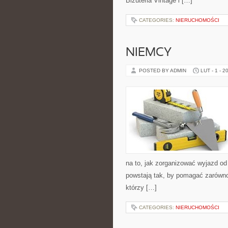
Biżuteria Vintage i […]
CATEGORIES:
NIERUCHOMOŚCI
NIEMCY
POSTED BY ADMIN
LUT - 1 - 2
na to, jak zorganizować wyjazd od
powstają tak, by pomagać zarówno 
którzy […]
CATEGORIES:
NIERUCHOMOŚCI