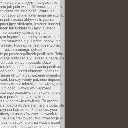
k nie żyje w ciągłym napięciu i nie
zenia jak pola walki. Równowaga jest o
zniejsza niż skrajność. Warto też
 potrzeby żywieniowe mogą się różnić.
ie jadła osoba aktywna fizycznie,
 pracujący siedząco, jeszcze inaczej
olatek lub kobieta w ciąży. Dlatego
 nie powinny opierać się na
jnym kopiowaniu modnych rozwiązań z
o, co sprawdza się u jednej osoby, nie
 u innej. Rozsądniej jest obserwować
m, poziom energii, sytość i
e po poszczególnych posiłkach. Taka
maga budować styl jedzenia naprawdę
do codziennych potrzeb. Duże
a także sposób spożywania posiłków.
pośpiechu, przed ekranem, podczas
stresie utrudnia zauważenie sygnałów
owiek kończy wtedy jedzenie dopiero
orcja znika z talerza, a nie wtedy, gdy
 już dość. Nawyk wolniejszego
kładnego przeżuwania i skupienia się
oże pomóc nie tylko w kontroli
 też w poprawie trawienia. To drobna
a z pozoru wydaje się mało istotna, ale
rzynosi bardzo konkretne korzyści.
drowych nawyków żywieniowych to
y najlepiej traktować jako inwestycję w
chodzi o szybki efekt na wadze przed
lecz o codzienne wsparcie organizmu,