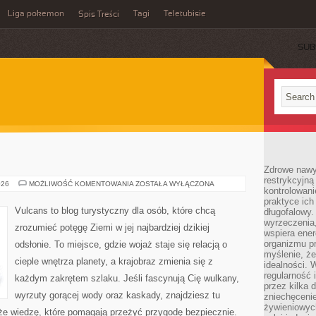
Liga pokemon
Tagi
Teletubisie
Spis Treści
SUB
Zdrowe nawyk
restrykcyjną 
KANIONY
026
MOŻLIWOŚĆ KOMENTOWANIA
ZOSTAŁA WYŁĄCZONA
kontrolowan
praktyce ich
Vulcans to blog turystyczny dla osób, które chcą
długofalowy.
wyrzeczenia,
zrozumieć potęgę Ziemi w jej najbardziej dzikiej
wspiera ener
organizmu pr
odsłonie. To miejsce, gdzie wojaż staje się relacją o
myślenie, ż
cieple wnętrza planety, a krajobraz zmienia się z
idealności. 
regularność 
każdym zakrętem szlaku. Jeśli fascynują Cię wulkany,
przez kilka 
wyrzuty gorącej wody oraz kaskady, znajdziesz tu
zniechęceni
żywieniowych
kże wiedzę, które pomagają przeżyć przygodę bezpiecznie.