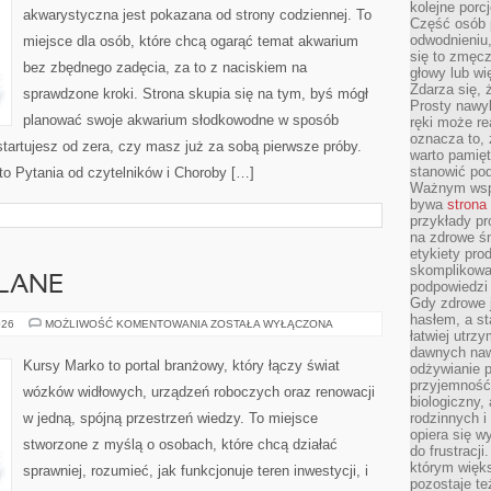
kolejne porc
akwarystyczna jest pokazana od strony codziennej. To
Część osób p
odwodnieniu,
miejsce dla osób, które chcą ogarąć temat akwarium
się to zmęc
bez zbędnego zadęcia, za to z naciskiem na
głowy lub wi
Zdarza się, 
sprawdzone kroki. Strona skupia się na tym, byś mógł
Prosty nawy
planować swoje akwarium słodkowodne w sposób
ręki może re
oznacza to, 
 startujesz od zera, czy masz już za sobą pierwsze próby.
warto pamięt
stanowić po
to Pytania od czytelników i Choroby […]
Ważnym wspa
bywa
strona
przykłady pr
na zdrowe śn
etykiety pro
skomplikowan
LANE
podpowiedzi
Gdy zdrowe 
hasłem, a st
PORADY
026
MOŻLIWOŚĆ KOMENTOWANIA
ZOSTAŁA WYŁĄCZONA
łatwiej utrz
BUDOWLANE
dawnych naw
Kursy Marko to portal branżowy, który łączy świat
odżywianie 
przyjemność.
wózków widłowych, urządzeń roboczych oraz renowacji
biologiczny, 
w jedną, spójną przestrzeń wiedzy. To miejsce
rodzinnych i
opiera się w
stworzone z myślą o osobach, które chcą działać
do frustracj
którym więk
sprawniej, rozumieć, jak funkcjonuje teren inwestycji, i
pozostaje te