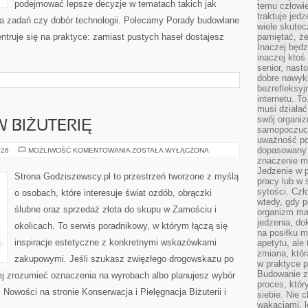
podejmować lepsze decyzje w tematach takich jak
temu człowie
traktuje jed
a zadań czy dobór technologii. Polecamy Porady budowlane
wiele skutec
centruje się na praktyce: zamiast pustych haseł dostajesz
pamiętać, że
Inaczej będz
inaczej ktoś
senior, nast
dobre nawyki
bezrefleksy
internetu. T
musi działać
swój organiz
 BIŻUTERIĘ
samopoczuci
uważność po
dopasowany 
INWESTOWANIE
026
MOŻLIWOŚĆ KOMENTOWANIA
ZOSTAŁA WYŁĄCZONA
W
znaczenie m
BIŻUTERIĘ
Jedzenie w 
Strona Godziszewscy.pl to przestrzeń tworzone z myślą
pracy lub w 
sytości. Czł
o osobach, które interesuje świat ozdób, obrączki
wtedy, gdy p
ślubne oraz sprzedaż złota do skupu w Zamościu i
organizm ma
jedzenia, do
okolicach. To serwis poradnikowy, w którym łączą się
na posiłku m
inspiracje estetyczne z konkretnymi wskazówkami
apetytu, ale
zmiana, któr
zakupowymi. Jeśli szukasz zwięzłego drogowskazu po
w praktyce p
Budowanie z
iej zrozumieć oznaczenia na wyrobach albo planujesz wybór
proces, któr
e. Nowości na stronie Konserwacja i Pielęgnacja Biżuterii i
siebie. Nie 
wakacjami, 