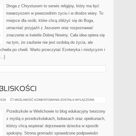
Droga z Chrystusem to serwis religijny, który ma być
towarzyszem w powszednim życiu i w drodze wiary. To
miejsce dla osób, które chcą zbliżyć się do Boga,
umacniać przyjaźń z Jezusem oraz rozpoznawać
znaczenie w świetle Dobrej Nowiny. Cała idea opiera się
na tym, że zaufanie nie jest ozdobą do życia, ale
hwila po chwili. Warto przeczytać Ezoteryka i mistycyzm i
[…]
BLISKOŚCI
RODZICIELSTWO
 2026
MOŻLIWOŚĆ KOMENTOWANIA
ZOSTAŁA WYŁĄCZONA
BLISKOŚCI
Przedszkole w Wielichowie to blog edukacyjny tworzony
z myślą o przedszkolakach, bobasach oraz opiekunach,
którzy chcą wspierać dojrzewanie dziecka w sposób
spokojny. Strona gromadzi sprawdzone podpowiedzi