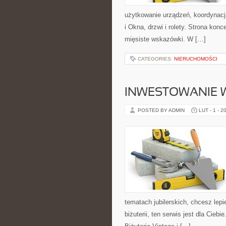
użytkowanie urządzeń, koordynacj
i Okna, drzwi i rolety. Strona kon
mięsiste wskazówki. W […]
CATEGORIES:
NIERUCHOMOŚCI
INWESTOWANIE W
POSTED BY ADMIN
LUT - 1 - 2
tematach jubilerskich, chcesz lep
biżuterii, ten serwis jest dla Ciebi