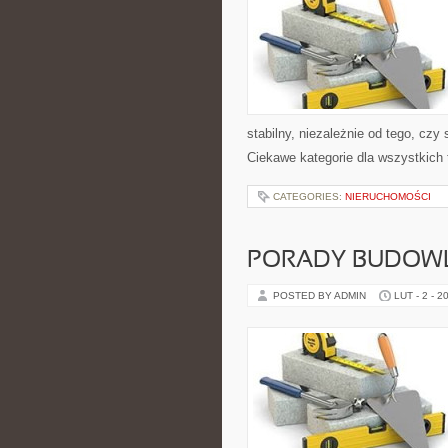
stabilny, niezależnie od tego, czy
Ciekawe kategorie dla wszystkich 
CATEGORIES:
NIERUCHOMOŚCI
PORADY BUDOW
POSTED BY ADMIN
LUT - 2 - 2