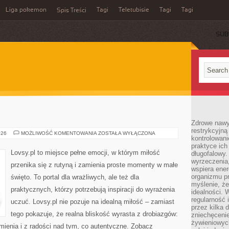
Liga pokemon
Tagi
Teletubisie
Tagi
Tagi
Spis Treści
SUB
Zdrowe nawyk
restrykcyjną 
SMUTEK
026
MOŻLIWOŚĆ KOMENTOWANIA
ZOSTAŁA WYŁĄCZONA
kontrolowan
praktyce ich
Lovsy.pl to miejsce pełne emocji, w którym miłość
długofalowy.
wyrzeczenia,
przenika się z rutyną i zamienia proste momenty w małe
wspiera ener
organizmu pr
święto. To portal dla wrażliwych, ale też dla
myślenie, ż
praktycznych, którzy potrzebują inspiracji do wyrażenia
idealności. 
regularność 
uczuć. Lovsy.pl nie pozuje na idealną miłość – zamiast
przez kilka 
tego pokazuje, że realna bliskość wyrasta z drobiazgów:
zniechęceni
żywieniowych
umienia i z radości nad tym, co autentyczne. Zobacz