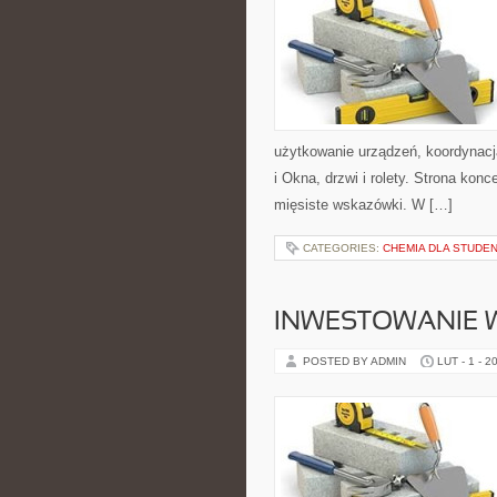
użytkowanie urządzeń, koordynacj
i Okna, drzwi i rolety. Strona kon
mięsiste wskazówki. W […]
CATEGORIES:
CHEMIA DLA STUDE
INWESTOWANIE W
POSTED BY ADMIN
LUT - 1 - 2