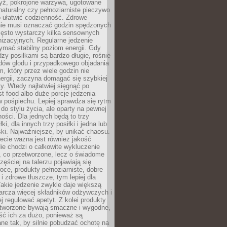
yż, pokrojone warzywa, ugotowane
t naturalny czy pełnoziarniste pieczywo
 ułatwić codzienność. Zdrowe
nie musi oznaczać godzin spędzonych
zęsto wystarczy kilka sensownych
nizacyjnych. Regularne jedzenie
ymać stabilny poziom energii. Gdy
zy posiłkami są bardzo długie, rośnie
dów głodu i przypadkowego objadania
m, który przez wiele godzin nie
ergii, zaczyna domagać się szybkiej
. Wtedy najłatwiej sięgnąć po
st food albo duże porcje jedzenia
 pośpiechu. Lepiej sprawdza się rytm
o stylu życia, ale oparty na pewnej
ości. Dla jednych będą to trzy
ki, dla innych trzy posiłki i jedna lub
ki. Najważniejsze, by unikać chaosu.
ecie ważna jest również jakość
ie chodzi o całkowite wykluczenie
, co przetworzone, lecz o świadome
zęściej na talerzu pojawiają się
ce, produkty pełnoziarniste, dobre
 i zdrowe tłuszcze, tym lepiej dla
akie jedzenie zwykle daje większą
arcza więcej składników odżywczych i
j regulować apetyt. Z kolei produkty
tworzone bywają smaczne i wygodne,
eść ich za dużo, ponieważ są
ne tak, by silnie pobudzać ochotę na