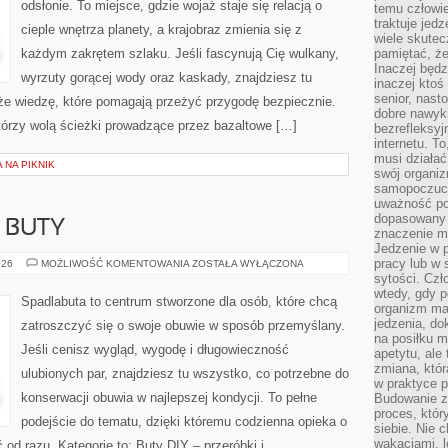
odsłonie. To miejsce, gdzie wojaż staje się relacją o
temu człowie
traktuje jed
cieple wnętrza planety, a krajobraz zmienia się z
wiele skutec
każdym zakrętem szlaku. Jeśli fascynują Cię wulkany,
pamiętać, że
Inaczej będz
wyrzuty gorącej wody oraz kaskady, znajdziesz tu
inaczej ktoś
senior, nast
kże wiedzę, które pomagają przeżyć przygodę bezpiecznie.
dobre nawyki
tórzy wolą ścieżki prowadzące przez bazaltowe […]
bezrefleksy
internetu. T
musi działać
 NA PIKNIK
swój organiz
samopoczuci
uważność po
dopasowany 
 BUTY
znaczenie m
Jedzenie w 
pracy lub w 
MODA
026
MOŻLIWOŚĆ KOMENTOWANIA
ZOSTAŁA WYŁĄCZONA
DAMSKA
sytości. Czł
–
wtedy, gdy p
BUTY
Spadlabuta to centrum stworzone dla osób, które chcą
organizm ma
jedzenia, do
zatroszczyć się o swoje obuwie w sposób przemyślany.
na posiłku m
Jeśli cenisz wygląd, wygodę i długowieczność
apetytu, ale
zmiana, któr
ulubionych par, znajdziesz tu wszystko, co potrzebne do
w praktyce p
konserwacji obuwia w najlepszej kondycji. To pełne
Budowanie z
proces, któr
podejście do tematu, dzięki któremu codzienna opieka o
siebie. Nie 
wakacjami, 
ć od razu. Kategorie to: Buty DIY – przeróbki i