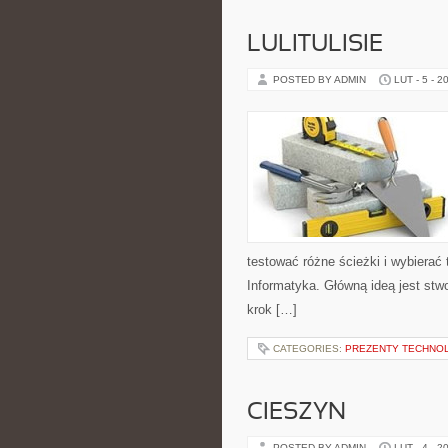
LULITULISIE
POSTED BY ADMIN
LUT - 5 - 2
testować różne ścieżki i wybierać 
Informatyka. Główną ideą jest stwo
krok […]
CATEGORIES:
PREZENTY TECHNO
CIESZYN
POSTED BY ADMIN
LUT - 4 - 2