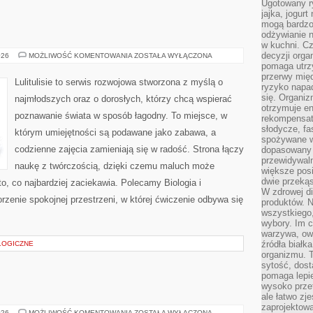
Ugotowany r
jajka, jogur
mogą bardzo
odżywianie 
w kuchni. C
decyzji orga
LULITULISIE
026
MOŻLIWOŚĆ KOMENTOWANIA
ZOSTAŁA WYŁĄCZONA
pomaga utrz
przerwy międ
Lulitulisie to serwis rozwojowa stworzona z myślą o
ryzyko napa
się. Organiz
najmłodszych oraz o dorosłych, którzy chcą wspierać
otrzymuje en
poznawanie świata w sposób łagodny. To miejsce, w
rekompensaty
słodycze, fa
którym umiejętności są podawane jako zabawa, a
spożywane w
codzienne zajęcia zamieniają się w radość. Strona łączy
dopasowany d
przewidywaln
naukę z twórczością, dzięki czemu maluch może
większe posił
dwie przekąs
to, co najbardziej zaciekawia. Polecamy Biologia i
W zdrowej di
rzenie spokojnej przestrzeni, w której ćwiczenie odbywa się
produktów. N
wszystkiego
wybory. Im c
warzywa, owo
źródła białka
LOGICZNE
organizmu. T
sytość, dost
pomaga lepie
wysoko prze
ale łatwo zj
zaprojektowa
CIESZYN
026
MOŻLIWOŚĆ KOMENTOWANIA
ZOSTAŁA WYŁĄCZONA