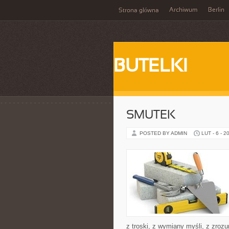
Archiwum
Berlin
Strona główna
BUTELKI
SMUTEK
POSTED BY ADMIN
LUT - 6 - 2
z troski, z wymiany myśli, z zroz