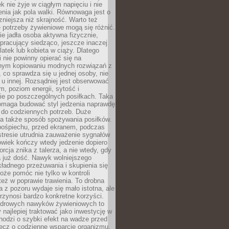
k nie żyje w ciągłym napięciu i nie
zenia jak pola walki. Równowaga jest o
zniejsza niż skrajność. Warto też
 potrzeby żywieniowe mogą się różnić.
ie jadła osoba aktywna fizycznie,
 pracujący siedząco, jeszcze inaczej
olatek lub kobieta w ciąży. Dlatego
 nie powinny opierać się na
jnym kopiowaniu modnych rozwiązań z
o, co sprawdza się u jednej osoby, nie
 u innej. Rozsądniej jest obserwować
m, poziom energii, sytość i
e po poszczególnych posiłkach. Taka
maga budować styl jedzenia naprawdę
do codziennych potrzeb. Duże
a także sposób spożywania posiłków.
pośpiechu, przed ekranem, podczas
stresie utrudnia zauważenie sygnałów
owiek kończy wtedy jedzenie dopiero
orcja znika z talerza, a nie wtedy, gdy
 już dość. Nawyk wolniejszego
kładnego przeżuwania i skupienia się
oże pomóc nie tylko w kontroli
 też w poprawie trawienia. To drobna
a z pozoru wydaje się mało istotna, ale
rzynosi bardzo konkretne korzyści.
drowych nawyków żywieniowych to
y najlepiej traktować jako inwestycję w
chodzi o szybki efekt na wadze przed
lecz o codzienne wsparcie organizmu,