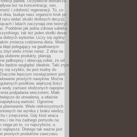
e funkcji paliwa. Oczywiście dostarcza
 wpływa też na koncentrację, sen,
orność i zdolność regeneracji. To, co
o dnia, buduje nasz organizm krok po
d razu widać skutki drobnych decyzji,
iącach i latach zaczynają one tworzyć
z. Podobnie jak jedna zdrowa sałatka
szystkiego, tak też jeden słodki deser
la dobrych wyborów. Liczy się ogólny
jakim zmierza codzienna dieta. Wiele
ia błąd polegający na gwałtownym
 zbyt wielu zmian naraz. Z dnia na
ują ulubione produkty, planują
e jadłospisy i obiecują sobie, że od
ko będzie wyglądać idealnie. Taki zryw
y się szybko, bo jest trudny do
 Znacznie lepszym rozwiązaniem jest
udowanie prostych nawyków. Można
gularnych posiłków, większej ilości
ia wody zamiast słodzonych napojów
zenia podjadania wieczorem. Małe
twiejsze do utrwalenia, a właśnie
 największą wartość. Ogromne
a planowanie. Wiele niekorzystnych
eniowych nie wynika z braku wiedzy,
chu i zmęczenia. Gdy ktoś wraca
omu i nie ma żadnego pomysłu na
wo sięga po to, co najszybsze, a
e najlepsze. Dlatego tak ważne jest
ie prostych produktów zawczasu.