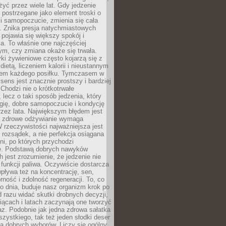
żyć przez wiele lat. Gdy jedzenie
postrzegane jako element troski o
 i samopoczucie, zmienia się cała
. Znika presja natychmiastowych
a pojawia się większy spokój i
. To właśnie one najczęściej
ym, czy zmiana okaże się trwała.
i żywieniowe często kojarzą się z
dietą, liczeniem kalorii i nieustannym
iem każdego posiłku. Tymczasem w
 sens jest znacznie prostszy i bardziej
 Chodzi nie o krótkotrwałe
 lecz o taki sposób jedzenia, który
gię, dobre samopoczucie i kondycję
zez lata. Największym błędem jest
e zdrowe odżywianie wymaga
W rzeczywistości najważniejsza jest
i rozsądek, a nie perfekcja osiągana
dni, po których przychodzi
e. Podstawą dobrych nawyków
 jest zrozumienie, że jedzenie nie
e funkcji paliwa. Oczywiście dostarcza
 wpływa też na koncentrację, sen,
orność i zdolność regeneracji. To, co
o dnia, buduje nasz organizm krok po
d razu widać skutki drobnych decyzji,
iącach i latach zaczynają one tworzyć
z. Podobnie jak jedna zdrowa sałatka
szystkiego, tak też jeden słodki deser
la dobrych wyborów. Liczy się ogólny