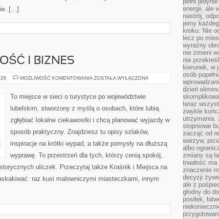
pełni jedyni
energii, ale
ie. […]
nastrój, odp
jemy każdeg
kroku. Nie o
lecz po mies
wyraźny obra
nie zmieni w
OŚĆ I BIZNES
nie przekreś
kierunek, w 
osób popełn
PRZEDSIĘBIORCZOŚĆ
026
MOŻLIWOŚĆ KOMENTOWANIA
ZOSTAŁA WYŁĄCZONA
wprowadzaniu
I
BIZNES
dzień elimin
To miejsce w sieci o turystyce po województwie
skomplikowan
teraz wszyst
lubelskim, stworzony z myślą o osobach, które lubią
zwykle kończ
utrzymania.
zgłębiać lokalne ciekawostki i chcą planować wyjazdy w
stopniowe b
sposób praktyczny. Znajdziesz tu opisy szlaków,
zacząć od re
warzyw, pic
inspiracje na krótki wypad, a także pomysły na dłuższą
albo ogranic
wyprawę. To przestrzeń dla tych, którzy cenią spokój,
zmiany są ła
trwałość ma
istorycznych uliczek. Przeczytaj także Kraśnik i Miejsca na
znaczenie m
decyzji żywi
askakiwać: raz kusi malowniczymi miasteczkami, innym
ale z pośpie
głodny do d
posiłek, łat
niekonieczni
przygotowan