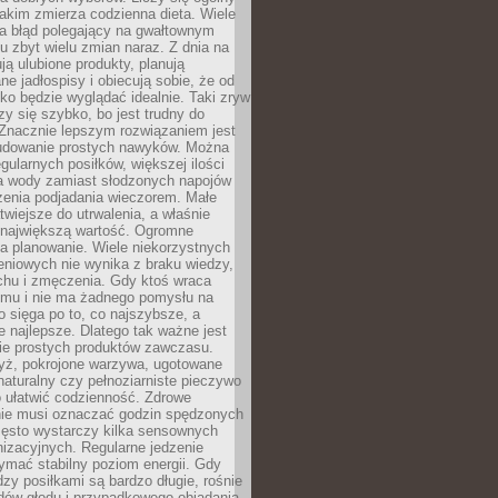
jakim zmierza codzienna dieta. Wiele
ia błąd polegający na gwałtownym
 zbyt wielu zmian naraz. Z dnia na
ują ulubione produkty, planują
e jadłospisy i obiecują sobie, że od
ko będzie wyglądać idealnie. Taki zryw
y się szybko, bo jest trudny do
 Znacznie lepszym rozwiązaniem jest
udowanie prostych nawyków. Można
gularnych posiłków, większej ilości
ia wody zamiast słodzonych napojów
zenia podjadania wieczorem. Małe
twiejsze do utrwalenia, a właśnie
 największą wartość. Ogromne
a planowanie. Wiele niekorzystnych
eniowych nie wynika z braku wiedzy,
chu i zmęczenia. Gdy ktoś wraca
omu i nie ma żadnego pomysłu na
wo sięga po to, co najszybsze, a
e najlepsze. Dlatego tak ważne jest
ie prostych produktów zawczasu.
yż, pokrojone warzywa, ugotowane
t naturalny czy pełnoziarniste pieczywo
 ułatwić codzienność. Zdrowe
nie musi oznaczać godzin spędzonych
zęsto wystarczy kilka sensownych
nizacyjnych. Regularne jedzenie
ymać stabilny poziom energii. Gdy
zy posiłkami są bardzo długie, rośnie
dów głodu i przypadkowego objadania