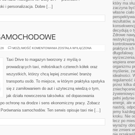
który ma słu
bki i personalizacja. Dobre […]
zaczyna być 
własne ciało
perspektywa
rezultatów, 
konsekwencja
decydują o t
Zdrowe nawyk
 SAMOCHODOWE
restrykcyjną 
kontrolowan
UBEZPIECZENIA
praktyce ich
026
MOŻLIWOŚĆ KOMENTOWANIA
ZOSTAŁA WYŁĄCZONA
SAMOCHODOWE
długofalowy.
wyrzeczenia,
Taxi Drive to magazyn tworzony z myślą o
wspiera ener
organizmu pr
prowadzących taxi, miłośnikach czterech kółek oraz
myślenie, ż
wszystkich, którzy chcą lepiej zrozumieć branżę
idealności. 
regularność 
transportu osób. To miejsce, w którym praktyka spotyka
przez kilka 
się z zamiłowaniem do aut i użyteczną wiedzą o tym,
zniechęceni
żywieniowych
jak działa nowoczesna taksówka: od dopasowania
pełni jedyni
energii, ale
ż po ochronę na drodze i sens ekonomiczny pracy. Zobacz
nastrój, odp
 Porównania samochodów. Ten serwis opisuje taxi nie […]
jemy każdeg
kroku. Nie o
lecz po mies
wyraźny obra
nie zmieni w
nie przekreś