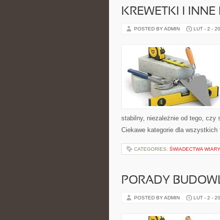
KREWETKI I INN
POSTED BY ADMIN
LUT - 2 - 2
stabilny, niezależnie od tego, czy
Ciekawe kategorie dla wszystkich 
CATEGORIES:
ŚWIADECTWA WIAR
PORADY BUDOW
POSTED BY ADMIN
LUT - 2 - 2