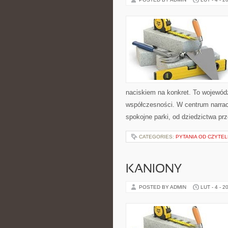
naciskiem na konkret. To województ
współczesności. W centrum narracj
spokojne parki, od dziedzictwa p
CATEGORIES:
PYTANIA OD CZYTE
KANIONY
POSTED BY ADMIN
LUT - 4 - 2