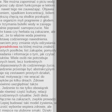
je. Nie można zapominać o piciu wody.
rzez cały dzień funkcjonuje w lekkim
 nawet tego nie zauważając. Objawia
zeniem, spadkiem koncentracji, bólem
ększą chęcią na słodkie przekąski.
że organizm myli pragnienie z głodem.
k trzymania butelki wody w zasięgu
alnie poprawić samopoczucie. Nie
że kawa czy herbata są zakazane, ale
ać, że to właśnie woda powinna
dstawę codziennego nawodnienia.
rciem przy zmianie stylu odżywiania
 poradnikowa
na której można znaleźć
ostych posiłków, list zakupów, pomysły
iadania i informacje o tym, jak czytać
duktów. Wiele osób nie potrzebuje
ych teorii, lecz konkretnych
 dopasowanych do codziennego życia.
jedzenie przestaje być abstrakcyjnym
aje się zestawem prostych działań,
ymać motywację i nie wracać do
yków po kilku dniach. Zdrowe
powinno uwzględniać także
 Jedzenie to nie tylko obowiązek
ale również część kultury, relacji
 codziennych rytuałów. Jeśli dieta
yłącznie na zakazach, zwykle prowadzi
i. Lepiej budować taki model żywienia, w
szość wyborów wspiera zdrowie, ale
ż miejsce na ulubione smaki. Dzięki