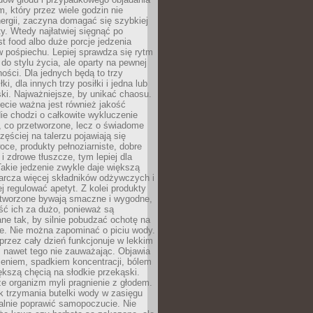
m, który przez wiele godzin nie
ergii, zaczyna domagać się szybkiej
. Wtedy najłatwiej sięgnąć po
st food albo duże porcje jedzenia
 pośpiechu. Lepiej sprawdza się rytm
o stylu życia, ale oparty na pewnej
ości. Dla jednych będą to trzy
ki, dla innych trzy posiłki i jedna lub
ki. Najważniejsze, by unikać chaosu.
ecie ważna jest również jakość
ie chodzi o całkowite wykluczenie
, co przetworzone, lecz o świadome
zęściej na talerzu pojawiają się
ce, produkty pełnoziarniste, dobre
 i zdrowe tłuszcze, tym lepiej dla
akie jedzenie zwykle daje większą
arcza więcej składników odżywczych i
j regulować apetyt. Z kolei produkty
tworzone bywają smaczne i wygodne,
eść ich za dużo, ponieważ są
ne tak, by silnie pobudzać ochotę na
je. Nie można zapominać o piciu wody.
rzez cały dzień funkcjonuje w lekkim
 nawet tego nie zauważając. Objawia
zeniem, spadkiem koncentracji, bólem
ększą chęcią na słodkie przekąski.
że organizm myli pragnienie z głodem.
k trzymania butelki wody w zasięgu
alnie poprawić samopoczucie. Nie