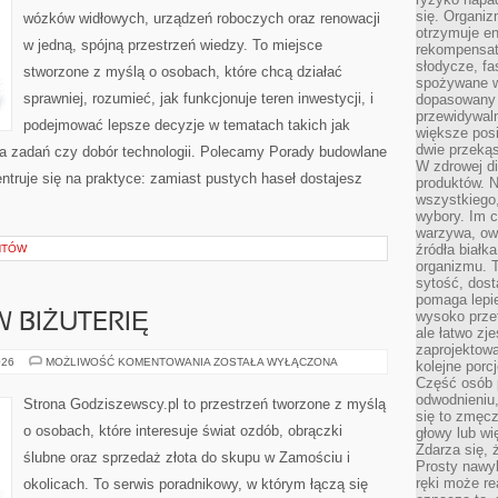
się. Organiz
wózków widłowych, urządzeń roboczych oraz renowacji
otrzymuje en
w jedną, spójną przestrzeń wiedzy. To miejsce
rekompensaty
słodycze, fa
stworzone z myślą o osobach, które chcą działać
spożywane w
sprawniej, rozumieć, jak funkcjonuje teren inwestycji, i
dopasowany d
przewidywaln
podejmować lepsze decyzje w tematach takich jak
większe posił
dwie przekąs
a zadań czy dobór technologii. Polecamy Porady budowlane
W zdrowej di
centruje się na praktyce: zamiast pustych haseł dostajesz
produktów. N
wszystkiego
wybory. Im c
warzywa, owo
źródła białka
NTÓW
organizmu. T
sytość, dost
pomaga lepie
wysoko prze
 BIŻUTERIĘ
ale łatwo zj
zaprojektowa
INWESTOWANIE
026
MOŻLIWOŚĆ KOMENTOWANIA
ZOSTAŁA WYŁĄCZONA
kolejne porc
W
Część osób p
BIŻUTERIĘ
odwodnieniu,
Strona Godziszewscy.pl to przestrzeń tworzone z myślą
się to zmęc
o osobach, które interesuje świat ozdób, obrączki
głowy lub wi
Zdarza się, 
ślubne oraz sprzedaż złota do skupu w Zamościu i
Prosty nawy
ręki może re
okolicach. To serwis poradnikowy, w którym łączą się