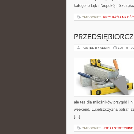
kategorie Lęk i Niepokój i Szczęśc
CATEGORIES:
PRZYJAŹŃ A MIŁOŚĆ
PRZEDSIĘBIORCZ
POSTED BY ADMIN
LUT - 5 - 2
ale też dla miłośników przygód i h
weekend. Lubelszczyzna potrafi z
[…]
CATEGORIES:
JOGA I STRETCHING