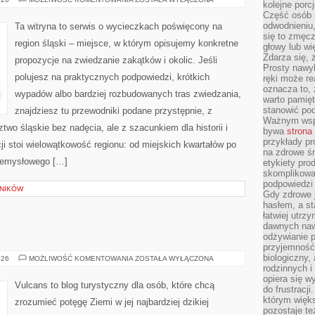
kolejne porc
Część osób p
odwodnieniu,
Ta witryna to serwis o wycieczkach poświęcony na
się to zmęc
region śląski – miejsce, w którym opisujemy konkretne
głowy lub wi
Zdarza się, 
propozycje na zwiedzanie zakątków i okolic. Jeśli
Prosty nawy
polujesz na praktycznych podpowiedzi, krótkich
ręki może re
oznacza to, 
wypadów albo bardziej rozbudowanych tras zwiedzania,
warto pamięt
stanowić po
znajdziesz tu przewodniki podane przystępnie, z
Ważnym wspa
wo śląskie bez nadęcia, ale z szacunkiem dla historii i
bywa
strona
przykłady pr
i stoi wielowątkowość regionu: od miejskich kwartałów po
na zdrowe śn
rzemysłowego […]
etykiety pro
skomplikowan
podpowiedzi
LNIKÓW
Gdy zdrowe 
hasłem, a st
łatwiej utrz
dawnych naw
odżywianie 
przyjemność.
biologiczny, 
KANIONY
026
MOŻLIWOŚĆ KOMENTOWANIA
ZOSTAŁA WYŁĄCZONA
rodzinnych i
opiera się w
Vulcans to blog turystyczny dla osób, które chcą
do frustracj
którym więk
zrozumieć potęgę Ziemi w jej najbardziej dzikiej
pozostaje te