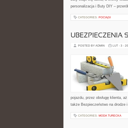
personalizacja i Buty DIY – przeró
CATEGORIES:
POCIĄGI
UBEZPIECZENIA
POSTED BY ADMIN
LUT - 3 - 2
pojazdu, przez obsługę klienta, a
także Bezpieczeństwo na drodze i
CATEGORIES:
MODA TURECKA