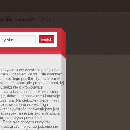
SCRIBE
FACEBOOK
TWITTER
i żywieniowe często kojarzą się z
dietą, liczeniem kalorii i nieustannym
iem każdego posiłku. Tymczasem w
 sens jest znacznie prostszy i bardziej
 Chodzi nie o krótkotrwałe
 lecz o taki sposób jedzenia, który
gię, dobre samopoczucie i kondycję
zez lata. Największym błędem jest
e zdrowe odżywianie wymaga
W rzeczywistości najważniejsza jest
i rozsądek, a nie perfekcja osiągana
dni, po których przychodzi
e. Podstawą dobrych nawyków
 jest zrozumienie, że jedzenie nie