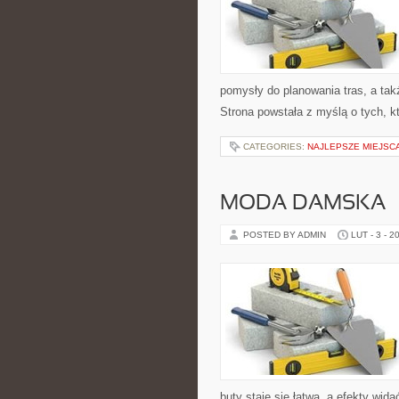
pomysły do planowania tras, a ta
Strona powstała z myślą o tych, k
CATEGORIES:
NAJLEPSZE MIEJSCA
MODA DAMSKA –
POSTED BY ADMIN
LUT - 3 - 2
buty staje się łatwa, a efekty wida