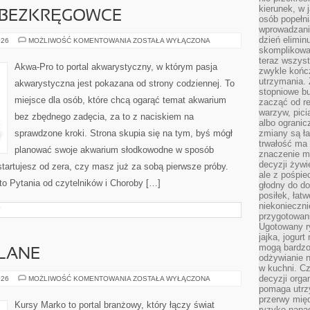
kierunek, w 
E BEZKRĘGOWCE
osób popełn
wprowadzaniu
dzień elimin
KREWETKI
026
MOŻLIWOŚĆ KOMENTOWANIA
ZOSTAŁA WYŁĄCZONA
I
skomplikowan
INNE
teraz wszyst
BEZKRĘGOWCE
Akwa-Pro to portal akwarystyczny, w którym pasja
zwykle kończ
utrzymania.
akwarystyczna jest pokazana od strony codziennej. To
stopniowe b
miejsce dla osób, które chcą ogarąć temat akwarium
zacząć od re
warzyw, pic
bez zbędnego zadęcia, za to z naciskiem na
albo ogranic
sprawdzone kroki. Strona skupia się na tym, byś mógł
zmiany są ła
trwałość ma
planować swoje akwarium słodkowodne w sposób
znaczenie m
decyzji żywi
 startujesz od zera, czy masz już za sobą pierwsze próby.
ale z pośpie
to Pytania od czytelników i Choroby […]
głodny do d
posiłek, łat
niekonieczni
Y
przygotowan
Ugotowany r
jajka, jogur
mogą bardzo
LANE
odżywianie 
w kuchni. C
decyzji orga
PORADY
026
MOŻLIWOŚĆ KOMENTOWANIA
ZOSTAŁA WYŁĄCZONA
BUDOWLANE
pomaga utrz
przerwy międ
Kursy Marko to portal branżowy, który łączy świat
ryzyko napa