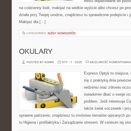
treści dopasowane do poziom
na codzienny look, makijaż na wielkie wyjście albo chcesz po pros
działa przy Twojej urodzie, znajdziesz tu sprawdzone podejście i
Makijaż dla […]
CATEGORIES:
NIŻNY NOWOGRÓD
OKULARY
POSTED BY ADMIN
STY - 7 - 2026
MOŻLIWOŚĆ KOMENTOWAN
Express Optyk to miejsce, 
się z praktyką dnia powsze
widzeniu oraz zdrowiu oczu 
świadomie dbać o swoje ocz
problem. Jeśli interesuje Cię
także świat soczewek i prz
sprawne patrzenie, znajdziesz tu mnóstwo tematów opisanych po 
to Higiena i profilaktyka i Zarządzanie stresem. W centrum tej str