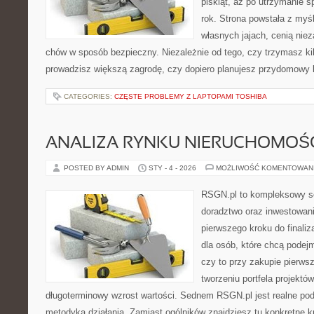
piskląt, aż po utrzymanie 
rok. Strona powstała z myśl
własnych jajach, cenią nie
chów w sposób bezpieczny. Niezależnie od tego, czy trzymasz ki
prowadzisz większą zagrodę, czy dopiero planujesz przydomowy k
CATEGORIES:
CZĘSTE PROBLEMY Z LAPTOPAMI TOSHIBA
ANALIZA RYNKU NIERUCHOMOŚ
POSTED BY ADMIN
STY - 4 - 2026
MOŻLIWOŚĆ KOMENTOWAN
RSGN.pl to kompleksowy se
doradztwo oraz inwestowan
pierwszego kroku do finaliz
dla osób, które chcą pode
czy to przy zakupie pierws
tworzeniu portfela projektó
długoterminowy wzrost wartości. Sednem RSGN.pl jest realne pod
metodyką działania. Zamiast ogólników znajdziesz tu konkretne kr