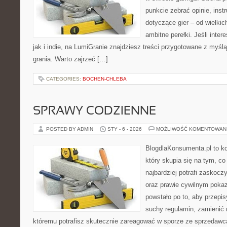
punkcie zebrać opinie, inst
dotyczące gier – od wielkic
ambitne perełki. Jeśli inte
jak i indie, na LumiGranie znajdziesz treści przygotowane z myślą
grania. Warto zajrzeć […]
CATEGORIES:
BOCHEN-CHLEBA
SPRAWY CODZIENNE
POSTED BY ADMIN
STY - 6 - 2026
MOŻLIWOŚĆ KOMENTOWAN
BlogdlaKonsumenta.pl to ko
który skupia się na tym, c
najbardziej potrafi zaskoc
oraz prawie cywilnym pokaz
powstało po to, aby przepis
suchy regulamin, zamienić n
któremu potrafisz skutecznie zareagować w sporze ze sprzedawcą