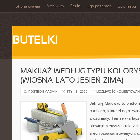
Archiwum
Berlin
Liga pokemon
Strona główna
Spis Treści
BUTELKI
MAKIJAŻ WEDŁUG TYPU KOLOR
(WIOSNA–LATO–JESIEŃ–ZIMA)
POSTED BY ADMIN
STY - 8 - 2026
MOŻLIWOŚĆ KOMENTOWAN
Jak Się Malować to platfor
osobach, które chcą rozwi
zrozumiały. Ten serwis łącz
stawiają pierwsze kroki z m
średniozaawansowanych, dz