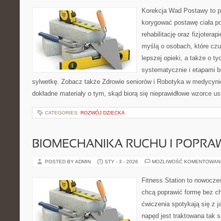
Korekcja Wad Postawy to pr
korygować postawę ciała p
rehabilitację oraz fizjotera
myślą o osobach, które czuj
lepszej opieki, a także o ty
systematycznie i etapami b
sylwetkę. Zobacz także Zdrowie seniorów i Robotyka w medycynie
dokładne materiały o tym, skąd biorą się nieprawidłowe wzorce ust
CATEGORIES:
ROZWÓJ DZIECKA
BIOMECHANIKA RUCHU I POPRA
POSTED BY ADMIN
STY - 3 - 2026
MOŻLIWOŚĆ KOMENTOWAN
Fitness Station to nowoczes
chcą poprawić formę bez c
ćwiczenia spotykają się z 
napęd jest traktowana tak 