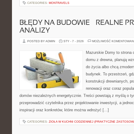
CATEGORIES:
MONTRAVELS
BŁĘDY NA BUDOWIE – REALNE PR
ANALIZY
POSTED BY ADMIN
STY - 7 - 2026
MOŻLIWOŚĆ KOMENTOWAN
Mazurskie Domy to strona d
domu z drewna, planują wz
do życia albo chcą zmodern
budynek. To przestrzeń, gd
konstrukcji drewnianych, p
renowacji oraz coraz popula
domów niezależnych energetycznie. Treści powstają z myślą o ty
przeprowadzić czytelnika przez projektowanie inwestycji, a jedno
inspiracji oraz konkretów, które można wdrożyć […]
CATEGORIES:
ZIOŁA W KUCHNI CODZIENNEJ (PRAKTYCZNE ZASTOSOW