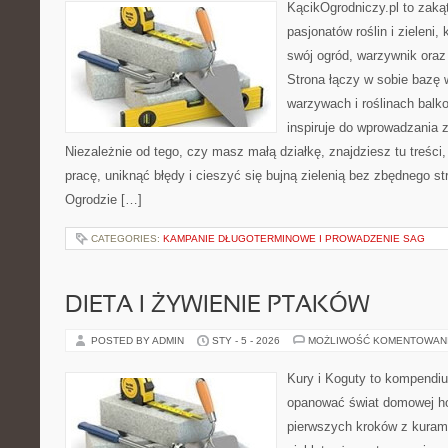
KącikOgrodniczy.pl to zaką
pasjonatów roślin i zieleni,
swój ogród, warzywnik oraz
Strona łączy w sobie bazę 
warzywach i roślinach balk
inspiruje do wprowadzania z
Niezależnie od tego, czy masz małą działkę, znajdziesz tu treści
pracę, uniknąć błędy i cieszyć się bujną zielenią bez zbędnego 
Ogrodzie […]
CATEGORIES:
KAMPANIE DŁUGOTERMINOWE I PROWADZENIE SAG
DIETA I ŻYWIENIE PTAKÓW
POSTED BY ADMIN
STY - 5 - 2026
MOŻLIWOŚĆ KOMENTOWAN
Kury i Koguty to kompendiu
opanować świat domowej ho
pierwszych kroków z kuram