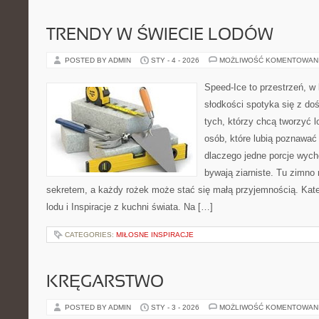
TRENDY W ŚWIECIE LODÓW
POSTED BY ADMIN
STY - 4 - 2026
MOŻLIWOŚĆ KOMENTOWAN
Speed-Ice to przestrzeń, w
słodkości spotyka się z do
tych, którzy chcą tworzyć l
osób, które lubią poznawać
dlaczego jedne porcje wych
bywają ziarniste. Tu zimno 
sekretem, a każdy rożek może stać się małą przyjemnością. Kat
lodu i Inspiracje z kuchni świata. Na […]
CATEGORIES:
MIŁOSNE INSPIRACJE
KRĘGARSTWO
POSTED BY ADMIN
STY - 3 - 2026
MOŻLIWOŚĆ KOMENTOWAN