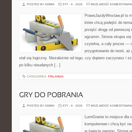
POSTED BY ADMIN
STY - 6 - 2026
MOŻLIWOŚĆ KOMENTOWAN
PrawoJazdyWroclaw.pl to m
które chcą podejść do tema
przejść drogę od pierwszej 
egzamin. Strona skupia się
czytelna, a cały proces — 
przygotowanie do teorii, a
stał się logiczny. Niezależnie od tego, czy dopiero zaczynasz i s
po kilku nieudanych […]
CATEGORIES:
FINLANDIA
GRY DO POBRANIA
POSTED BY ADMIN
STY - 6 - 2026
MOŻLIWOŚĆ KOMENTOWAN
LumiGranie to miejsce dla o
komputerowe i chcą być na 
w świecie gamigu. Strona p